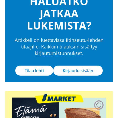
HALUATKO
JATKAA
LUKEMISTA?
Artikkeli on luettavissa Iitinseutu-lehden
tilaajille. Kaikkiin tilauksiin sisältyy
kirjautumistunnukset.
Tilaa lehti
Kirjaudu sisään