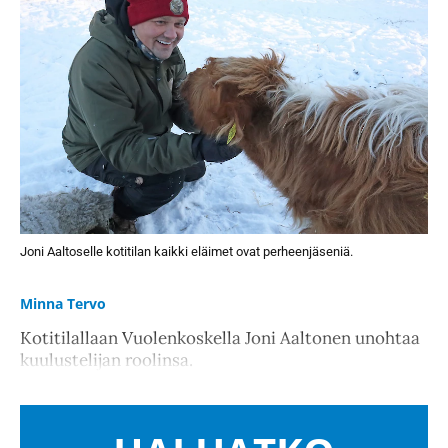
Joni Aaltoselle kotitilan kaikki eläimet ovat perheenjäseniä.
Minna Tervo
Kotitilallaan Vuolenkoskella Joni Aaltonen unohtaa
kuulustelijan roolinsa.