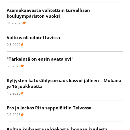
Asemakaavasta valitettiin turvallisen
kouluympäristön vuoksi
31.7.2026
Valitus oli odotettavissa
6.8.2026
"Tärkeintä on ensin avata ovi"
5.8.2026
Kyljysten katusählyturnaus kasvoi jälleen – Mukana
jo 16 joukkuetta
4.8.2026
Pro ja Jockas Rita seppelöitiin Teivossa
5.8.2026
Kultaa keihäästä ja kiekosta, hopeaa kuulasta