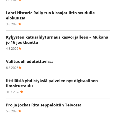
Lahti Historic Rally tuo kisaajat Iitin seudulle
elokuussa
3.8.2026
Kyljysten katusählyturnaus kasvoi jälleen – Mukana
jo 16 joukkuetta
4.8.2026
Valitus oli odotettavissa
6.8.2026
Iittiläisiä yhdistyksiä palvelee nyt digitaalinen
ilmoitustaulu
31.7.2026
Pro ja Jockas Rita seppelöitiin Teivossa
5.8.2026