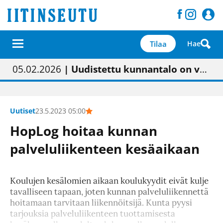
Tilaa
Hae
01.02.2026
05.02.2026
23.04.2026
| Painon vaihtumisen pitäisi näkyä hieman parempana painojäljen laatuna lehdessä
| Uudistettu kunnantalo on valoisa
| “Olemme käynnistämässä uudelleen keskustavisiotyön”
09.05.2026
| "Maalla on totuttu elämään omavaraisemmin kuin kaupungissa"
Uutiset
23.5.2023 05:00
HopLog hoitaa kunnan
palveluliikenteen kesäaikaan
Koulujen kesälomien aikaan koulukyydit eivät kulje
tavalliseen tapaan, joten kunnan palveluliikennettä
hoitamaan tarvitaan liikennöitsijä. Kunta pyysi
tarjouksia palveluliikenteen tuottamisesta