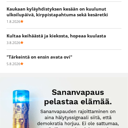
Kaukaan kyläyhdistyksen kesään on kuulunut
ulkoilupäivä, kirppistapahtuma sekä kesäretki
1.8.2026
Kultaa keihäästä ja kiekosta, hopeaa kuulasta
3.8.2026
"Tärkeintä on ensin avata ovi"
5.8.2026