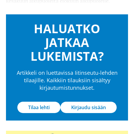
kesäkuun alkupuolelta elokuun alkupuolelle.
HALUATKO
JATKAA
LUKEMISTA?
Artikkeli on luettavissa Iitinseutu-lehden
tilaajille. Kaikkiin tilauksiin sisältyy
kirjautumistunnukset.
Tilaa lehti
Kirjaudu sisään