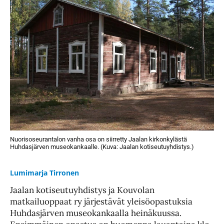
Nuorisoseurantalon vanha osa on siirretty Jaalan kirkonkylästä
Huhdasjärven museokankaalle. (Kuva: Jaalan kotiseutuyhdistys.)
Lumimarja Tirronen
Jaalan kotiseutuyhdistys ja Kouvolan
matkailuoppaat ry järjestävät yleisöopastuksia
Huhdasjärven museokankaalla heinäkuussa.