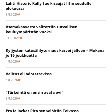
Lahti Historic Rally tuo kisaajat Iitin seudulle
elokuussa
3.8.2026
Asemakaavasta valitettiin turvallisen
kouluympäristön vuoksi
31.7.2026
Kyljysten katusählyturnaus kasvoi jälleen – Mukana
jo 16 joukkuetta
4.8.2026
Valitus oli odotettavissa
6.8.2026
"Tärkeintä on ensin avata ovi"
5.8.2026
Pro ja Jockas Rita seppelöitiin Teivossa