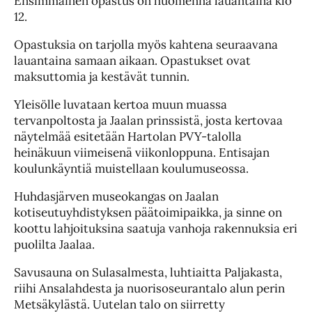
Ensimmäinen opastus on huomenna lauantaina klo
12.
Opastuksia on tarjolla myös kahtena seuraavana
lauantaina samaan aikaan. Opastukset ovat
maksuttomia ja kestävät tunnin.
Yleisölle luvataan kertoa muun muassa
tervanpoltosta ja Jaalan prinssistä, josta kertovaa
näytelmää esitetään Hartolan PVY-talolla
heinäkuun viimeisenä viikonloppuna. Entisajan
koulunkäyntiä muistellaan koulumuseossa.
Huhdasjärven museokangas on Jaalan
kotiseutuyhdistyksen päätoimipaikka, ja sinne on
koottu lahjoituksina saatuja vanhoja rakennuksia eri
puolilta Jaalaa.
Savusauna on Sulasalmesta, luhtiaitta Paljakasta,
riihi Ansalahdesta ja nuorisoseurantalo alun perin
Metsäkylästä. Uutelan talo on siirretty