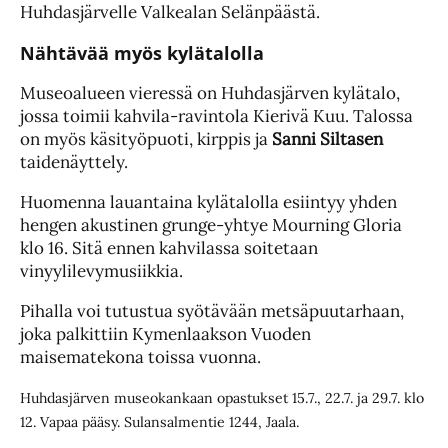
Huhdasjärvelle Valkealan Selänpäästä.
Nähtävää myös kylätalolla
Museoalueen vieressä on Huhdasjärven kylätalo,
jossa toimii kahvila-ravintola Kierivä Kuu. Talossa
on myös käsityöpuoti, kirppis ja
Sanni Siltasen
taidenäyttely.
Huomenna lauantaina kylätalolla esiintyy yhden
hengen akustinen grunge-yhtye Mourning Gloria
klo 16. Sitä ennen kahvilassa soitetaan
vinyylilevymusiikkia.
Pihalla voi tutustua syötävään metsäpuutarhaan,
joka palkittiin Kymenlaakson Vuoden
maisematekona toissa vuonna.
Huhdasjärven museokankaan opastukset 15.7., 22.7. ja 29.7. klo
12. Vapaa pääsy. Sulansalmentie 1244, Jaala.