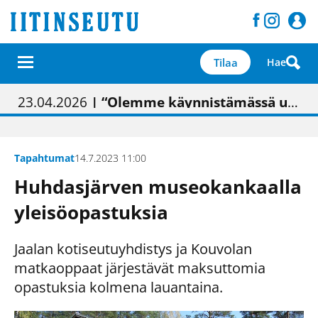
Tilaa
Hae
01.02.2026
05.02.2026
23.04.2026
| Painon vaihtumisen pitäisi näkyä hieman parempana painojäljen laatuna lehdessä
| Uudistettu kunnantalo on valoisa
| “Olemme käynnistämässä uudelleen keskustavisiotyön”
09.05.2026
| "Maalla on totuttu elämään omavaraisemmin kuin kaupungissa"
Tapahtumat
14.7.2023 11:00
Huhdasjärven museokankaalla
yleisöopastuksia
Jaalan kotiseutuyhdistys ja Kouvolan
matkaoppaat järjestävät maksuttomia
opastuksia kolmena lauantaina.