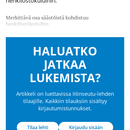
henkilöstökuluihin.
Merkittävä osa säästöistä kohdistuu
henkilöstökuluihin.
HALUATKO
JATKAA
LUKEMISTA?
Artikkeli on luettavissa Iitinseutu-lehden
tilaajille. Kaikkiin tilauksiin sisältyy
kirjautumistunnukset.
Tilaa lehti
Kirjaudu sisään