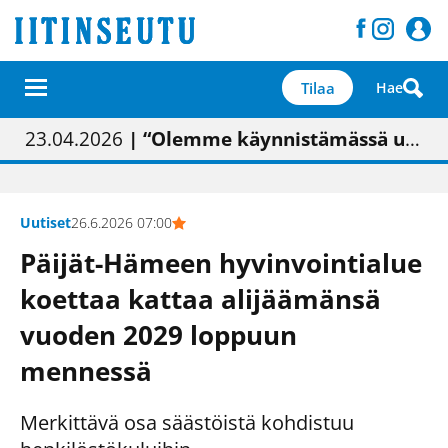
Tilaa
Hae
01.02.2026
05.02.2026
23.04.2026
| Painon vaihtumisen pitäisi näkyä hieman parempana painojäljen laatuna lehdessä
| Uudistettu kunnantalo on valoisa
| “Olemme käynnistämässä uudelleen keskustavisiotyön”
09.05.2026
| "Maalla on totuttu elämään omavaraisemmin kuin kaupungissa"
Uutiset
26.6.2026 07:00
Päijät-Hämeen hyvinvointialue
koettaa kattaa alijäämänsä
vuoden 2029 loppuun
mennessä
Merkittävä osa säästöistä kohdistuu