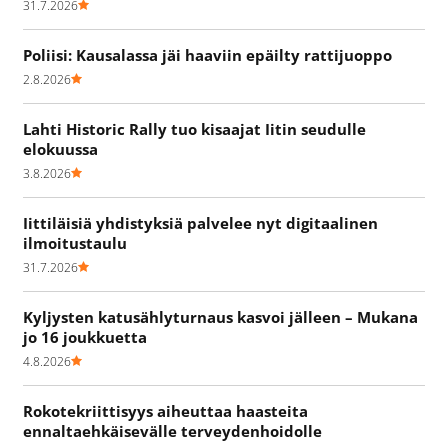
31.7.2026
Poliisi: Kausalassa jäi haaviin epäilty rattijuoppo
2.8.2026
Lahti Historic Rally tuo kisaajat Iitin seudulle
elokuussa
3.8.2026
Iittiläisiä yhdistyksiä palvelee nyt digitaalinen
ilmoitustaulu
31.7.2026
Kyljysten katusählyturnaus kasvoi jälleen – Mukana
jo 16 joukkuetta
4.8.2026
Rokotekriittisyys aiheuttaa haasteita
ennaltaehkäisevälle terveydenhoidolle