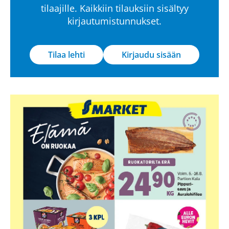
tilaajille. Kaikkiin tilauksiin sisältyy
kirjautumistunnukset.
Tilaa lehti
Kirjaudu sisään