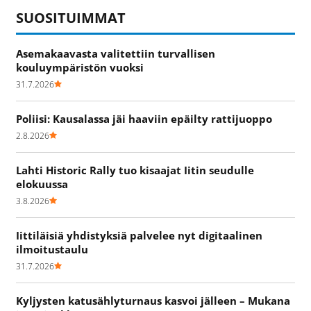
SUOSITUIMMAT
Asemakaavasta valitettiin turvallisen
kouluympäristön vuoksi
31.7.2026
Poliisi: Kausalassa jäi haaviin epäilty rattijuoppo
2.8.2026
Lahti Historic Rally tuo kisaajat Iitin seudulle
elokuussa
3.8.2026
Iittiläisiä yhdistyksiä palvelee nyt digitaalinen
ilmoitustaulu
31.7.2026
Kyljysten katusählyturnaus kasvoi jälleen – Mukana