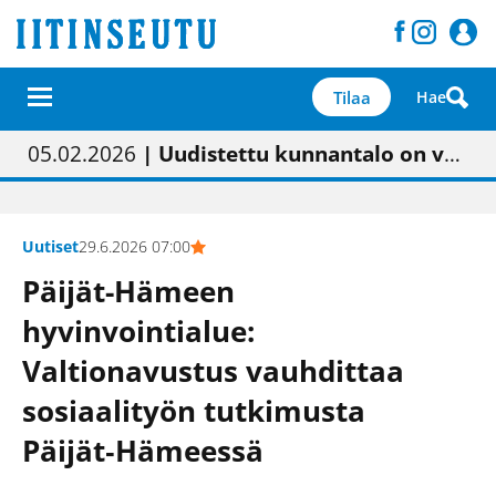
Tilaa
Hae
01.02.2026
05.02.2026
23.04.2026
| Painon vaihtumisen pitäisi näkyä hieman parempana painojäljen laatuna lehdessä
| Uudistettu kunnantalo on valoisa
| “Olemme käynnistämässä uudelleen keskustavisiotyön”
09.05.2026
| "Maalla on totuttu elämään omavaraisemmin kuin kaupungissa"
Uutiset
29.6.2026 07:00
Päijät-Hämeen
hyvinvointialue:
Valtionavustus vauhdittaa
sosiaalityön tutkimusta
Päijät‑Hämeessä