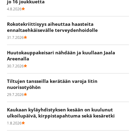
jo 16 joukkuetta
4.8.2026
Rokotekriittisyys aiheuttaa haasteita
ennaltaehkäisevälle terveydenhoidolle
31.7.2026
Huutokauppakeisari nähdään ja kuullaan Jaala
Areenalla
30.7.2026
Tiltujen tansseilla kerätään varoja Iitin
nuorisotyöhön
29.7.2026
Kaukaan kyläyhdistyksen kesään on kuulunut
ulkoilupäivä, kirppistapahtuma sekä kesäretki
1.8.2026