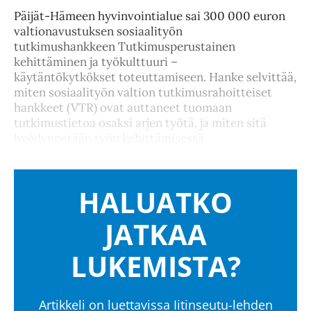
Päijät-Hämeen hyvinvointialue sai 300 000 euron
valtionavustuksen sosiaalityön
tutkimushankkeen Tutkimusperustainen
kehittäminen ja työkulttuuri –
käytäntökytkökset toteuttamiseen. Hanke selvittää,
miten sosiaalityön valtion tutkimusrahoitteiset
hankkeet (VTR) ovat auttaneet tuomaan
tutkimustietoa osaksi arjen työtä, ja miten sitä
hyödynnetään työn kehittämisessä.
HALUATKO
JATKAA
LUKEMISTA?
Artikkeli on luettavissa Iitinseutu-lehden