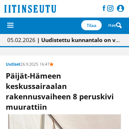
Tilaa
Hae
01.02.2026
05.02.2026
23.04.2026
| Painon vaihtumisen pitäisi näkyä hieman parempana painojäljen laatuna lehdessä
| Uudistettu kunnantalo on valoisa
| “Olemme käynnistämässä uudelleen keskustavisiotyön”
09.05.2026
| "Maalla on totuttu elämään omavaraisemmin kuin kaupungissa"
Uutiset
26.9.2025 16:47
Päijät-Hämeen
keskussairaalan
rakennusvaiheen 8 peruskivi
muurattiin