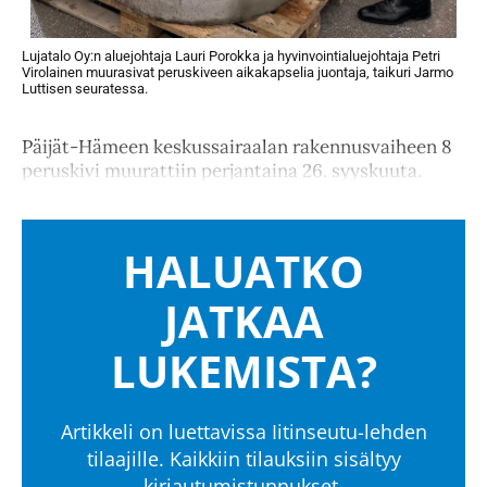
Lujatalo Oy:n aluejohtaja Lauri Porokka ja hyvinvointialuejohtaja Petri
Virolainen muurasivat peruskiveen aikakapselia juontaja, taikuri Jarmo
Luttisen seuratessa.
Päijät-Hämeen keskussairaalan rakennusvaiheen 8
peruskivi muurattiin perjantaina 26. syyskuuta.
HALUATKO
JATKAA
LUKEMISTA?
Artikkeli on luettavissa Iitinseutu-lehden
tilaajille. Kaikkiin tilauksiin sisältyy
kirjautumistunnukset.