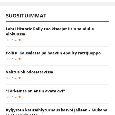
SUOSITUIMMAT
Lahti Historic Rally tuo kisaajat Iitin seudulle
elokuussa
3.8.2026
Poliisi: Kausalassa jäi haaviin epäilty rattijuoppo
2.8.2026
Valitus oli odotettavissa
6.8.2026
"Tärkeintä on ensin avata ovi"
5.8.2026
Kyljysten katusählyturnaus kasvoi jälleen – Mukana
jo 16 joukkuetta