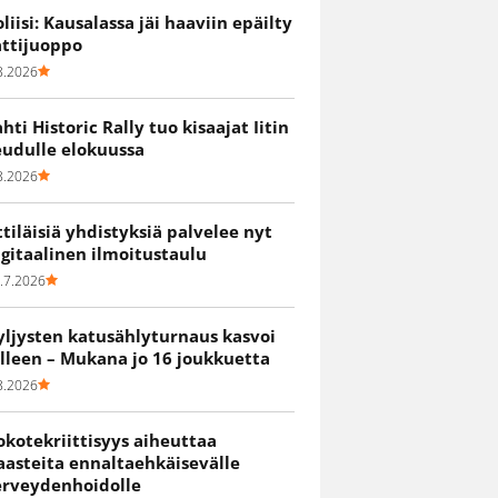
oliisi: Kausalassa jäi haaviin epäilty
attijuoppo
8.2026
ahti Historic Rally tuo kisaajat Iitin
eudulle elokuussa
8.2026
ittiläisiä yhdistyksiä palvelee nyt
igitaalinen ilmoitustaulu
.7.2026
yljysten katusählyturnaus kasvoi
älleen – Mukana jo 16 joukkuetta
8.2026
okotekriittisyys aiheuttaa
aasteita ennaltaehkäisevälle
erveydenhoidolle