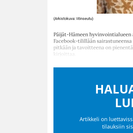
(Arkistokuva: Iitinseutu)
Päijät-Hämeen hyvinvointialueen a
Facebook-tilillään sairastuneensa
pitkään ja tavoitteena on pienentä
kirjoittaa.
HALUA
LU
Artikkeli on luettaviss
tilauksiin s