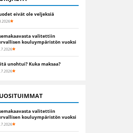
uodet eivät ole veljeksiä
8.2026
semakaavasta valitettiin
urvallisen kouluympäristön vuoksi
.7.2026
itä unohtui? Kuka maksaa?
.7.2026
UOSITUIMMAT
semakaavasta valitettiin
urvallisen kouluympäristön vuoksi
.7.2026