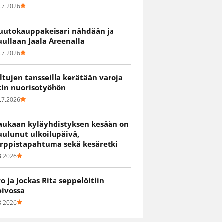
.7.2026
uutokauppakeisari nähdään ja
uullaan Jaala Areenalla
.7.2026
iltujen tansseilla kerätään varoja
itin nuorisotyöhön
.7.2026
aukaan kyläyhdistyksen kesään on
uulunut ulkoilupäivä,
irppistapahtuma sekä kesäretki
8.2026
ro ja Jockas Rita seppelöitiin
eivossa
8.2026