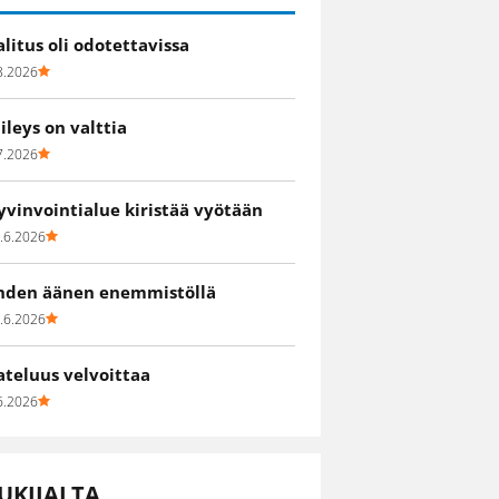
alitus oli odotettavissa
8.2026
iileys on valttia
7.2026
yvinvointialue kiristää vyötään
.6.2026
hden äänen enemmistöllä
.6.2026
ateluus velvoittaa
6.2026
UKIJALTA