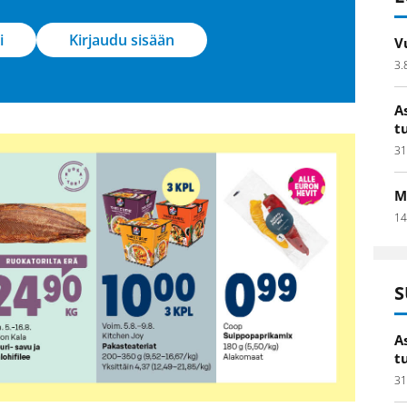
i
Kirjaudu sisään
V
3.
A
t
31
M
14
S
A
t
31