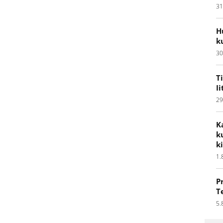
31
H
k
30
T
I
29
K
k
k
1.
P
T
5.