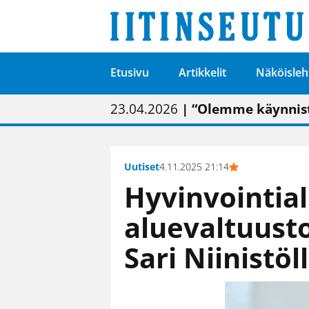
Etusivu
Artikkelit
Näköisleh
01.02.2026
05.02.2026
23.04.2026
| Painon vaihtumise
| Uudistettu kunnan
| “Olemme käynnist
09.05.2026
| "Maalla on totut
Uutiset
4.11.2025 21:14
Hyvinvointia
aluevaltuust
Sari Niinistö