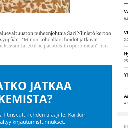
V
6.
V
luevaltuuston puheenjohtaja Sari Niinistö kertoo
 syöpään. "Minun kohdallani hoidot jatkuvat
2.
ä kasvainta, että se päästäisiin operoimaan", hän
H
25
Y
TKO JATKAA
11
KEMISTA?
A
4.
a Iitinseutu-lehden tilaajille. Kaikkiin
isältyy kirjautumistunnukset.
L