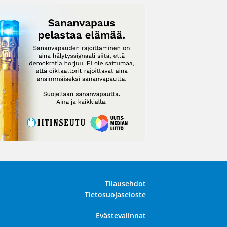
Tilausehdot
Tietosuojaseloste
Evästevalinnat