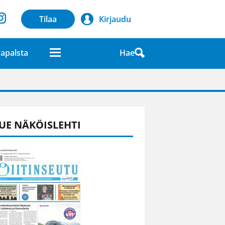
Tilaa
Kirjaudu
Hae
apalsta
laatuna lehdessä
UE NÄKÖISLEHTI