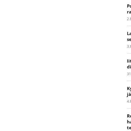
P
r
2.
L
s
3.
I
d
31
K
j
4.
R
h
t