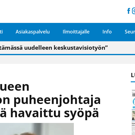
ti
Asiakaspalvelu
Ilmoittajalle
Info
Seur
n pitäisi näkyä hieman parempana painojäljen 
talo on valoisa
ämässä uudelleen keskustavisiotyön”
tu elämään omavaraisemmin kuin kaupungissa"
L
lueen
on puheenjohtaja
llä havaittu syöpä