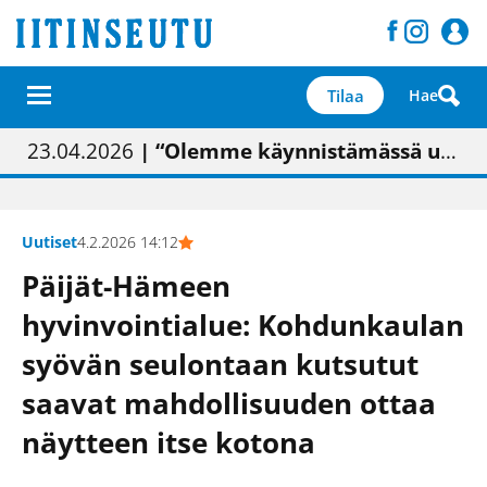
Tilaa
Hae
01.02.2026
05.02.2026
23.04.2026
| Painon vaihtumisen pitäisi näkyä hieman parempana painojäljen laatuna lehdessä
| Uudistettu kunnantalo on valoisa
| “Olemme käynnistämässä uudelleen keskustavisiotyön”
09.05.2026
| "Maalla on totuttu elämään omavaraisemmin kuin kaupungissa"
Uutiset
4.2.2026 14:12
Päijät-Hämeen
hyvinvointialue: Kohdunkaulan
syövän seulontaan kutsutut
saavat mahdollisuuden ottaa
näytteen itse kotona