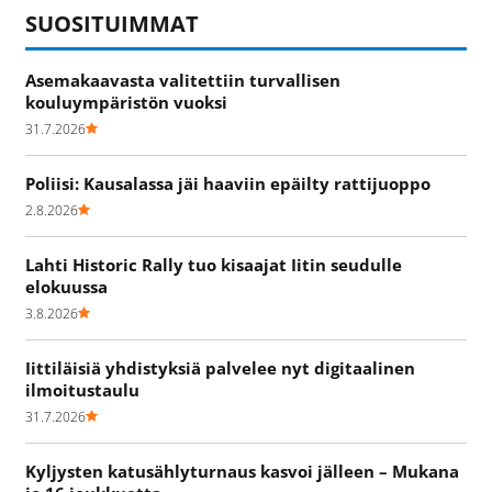
SUOSITUIMMAT
Asemakaavasta valitettiin turvallisen
kouluympäristön vuoksi
31.7.2026
Poliisi: Kausalassa jäi haaviin epäilty rattijuoppo
2.8.2026
Lahti Historic Rally tuo kisaajat Iitin seudulle
elokuussa
3.8.2026
Iittiläisiä yhdistyksiä palvelee nyt digitaalinen
ilmoitustaulu
31.7.2026
Kyljysten katusählyturnaus kasvoi jälleen – Mukana