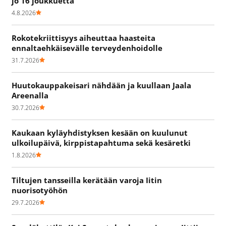
jo 16 joukkuetta
4.8.2026
Rokotekriittisyys aiheuttaa haasteita
ennaltaehkäisevälle terveydenhoidolle
31.7.2026
Huutokauppakeisari nähdään ja kuullaan Jaala
Areenalla
30.7.2026
Kaukaan kyläyhdistyksen kesään on kuulunut
ulkoilupäivä, kirppistapahtuma sekä kesäretki
1.8.2026
Tiltujen tansseilla kerätään varoja Iitin
nuorisotyöhön
29.7.2026