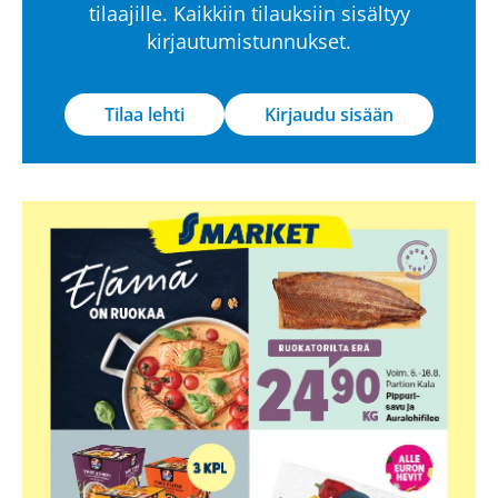
tilaajille. Kaikkiin tilauksiin sisältyy
kirjautumistunnukset.
Tilaa lehti
Kirjaudu sisään