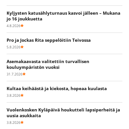
Kyljysten katusählyturnaus kasvoi jälleen – Mukana
jo 16 joukkuetta
4.8.2026
Pro ja Jockas Rita seppelöitiin Teivossa
5.8.2026
Asemakaavasta valitettiin turvallisen
kouluympäristön vuoksi
31.7.2026
Kultaa keihäästä ja kiekosta, hopeaa kuulasta
3.8.2026
Vuolenkosken Kyläpäivä houkutteli lapsiperheitä ja
uusia asukkaita
3.8.2026