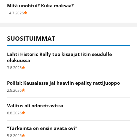
Mitä unohtui? Kuka maksaa?
14.7.2026
SUOSITUIMMAT
Lahti Historic Rally tuo kisaajat Iitin seudulle
elokuussa
3.8.2026
Poliisi: Kausalassa jäi haaviin epäilty rattijuoppo
2.8.2026
Valitus oli odotettavissa
6.8.2026
"Tärkeintä on ensin avata ovi"
5.8.2026