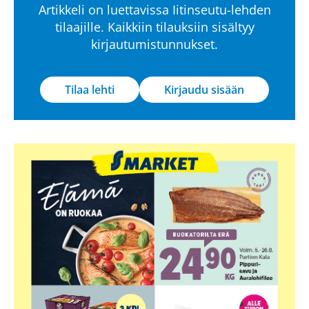
Artikkeli on luettavissa Iitinseutu-lehden
tilaajille. Kaikkiin tilauksiin sisältyy
kirjautumistunnukset.
Tilaa lehti
Kirjaudu sisään