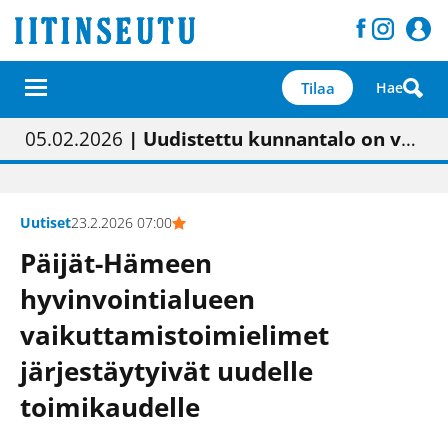
Tilaa
Hae
01.02.2026
05.02.2026
23.04.2026
| Painon vaihtumisen pitäisi näkyä hieman parempana painojäljen laatuna lehdessä
| Uudistettu kunnantalo on valoisa
| “Olemme käynnistämässä uudelleen keskustavisiotyön”
09.05.2026
| "Maalla on totuttu elämään omavaraisemmin kuin kaupungissa"
Uutiset
23.2.2026 07:00
Päijät-Hämeen
hyvinvointialueen
vaikuttamistoimielimet
järjestäytyivät uudelle
toimikaudelle