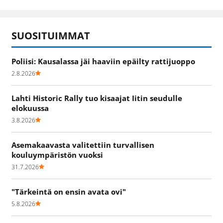
SUOSITUIMMAT
Poliisi: Kausalassa jäi haaviin epäilty rattijuoppo
2.8.2026
Lahti Historic Rally tuo kisaajat Iitin seudulle
elokuussa
3.8.2026
Asemakaavasta valitettiin turvallisen
kouluympäristön vuoksi
31.7.2026
"Tärkeintä on ensin avata ovi"
5.8.2026