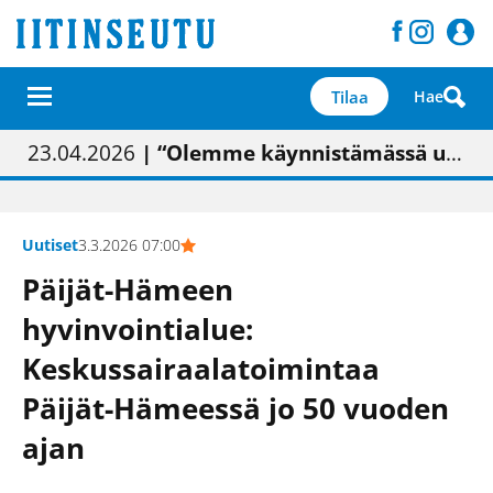
Tilaa
Hae
01.02.2026
05.02.2026
23.04.2026
| Painon vaihtumisen pitäisi näkyä hieman parempana painojäljen laatuna lehdessä
| Uudistettu kunnantalo on valoisa
| “Olemme käynnistämässä uudelleen keskustavisiotyön”
09.05.2026
| "Maalla on totuttu elämään omavaraisemmin kuin kaupungissa"
Uutiset
3.3.2026 07:00
Päijät-Hämeen
hyvinvointialue:
Keskussairaalatoimintaa
Päijät-Hämeessä jo 50 vuoden
ajan