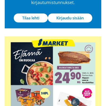
kirjautumistunnukset.
Tilaa lehti
Kirjaudu sisään