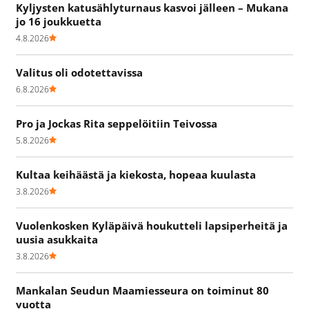
Kyljysten katusählyturnaus kasvoi jälleen – Mukana
jo 16 joukkuetta
4.8.2026
Valitus oli odotettavissa
6.8.2026
Pro ja Jockas Rita seppelöitiin Teivossa
5.8.2026
Kultaa keihäästä ja kiekosta, hopeaa kuulasta
3.8.2026
Vuolenkosken Kyläpäivä houkutteli lapsiperheitä ja
uusia asukkaita
3.8.2026
Mankalan Seudun Maamiesseura on toiminut 80
vuotta