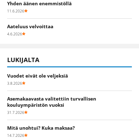
Yhden äänen enemmistöllä
11.6.2026
Aateluus velvoittaa
4.6.2026
LUKIJALTA
Vuodet eivät ole veljeksiä
3.8.2026
Asemakaavasta valitettiin turvallisen
kouluympäristön vuoksi
31.7.2026
Mitä unohtui? Kuka maksaa?
14.7.2026