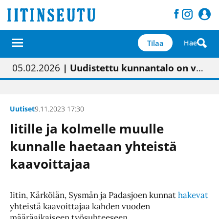
Tilaa
Hae
01.02.2026
05.02.2026
23.04.2026
| Painon vaihtumisen pitäisi näkyä hieman parempana painojäljen laatuna lehdessä
| Uudistettu kunnantalo on valoisa
| “Olemme käynnistämässä uudelleen keskustavisiotyön”
09.05.2026
| "Maalla on totuttu elämään omavaraisemmin kuin kaupungissa"
Uutiset
9.11.2023 17:30
Iitille ja kolmelle muulle
kunnalle haetaan yhteistä
kaavoittajaa
Iitin, Kärkölän, Sysmän ja Padasjoen kunnat
hakevat
yhteistä kaavoittajaa kahden vuoden
määräaikaiseen työsuhteeseen.