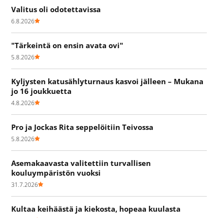
Valitus oli odotettavissa
6.8.2026
"Tärkeintä on ensin avata ovi"
5.8.2026
Kyljysten katusählyturnaus kasvoi jälleen – Mukana
jo 16 joukkuetta
4.8.2026
Pro ja Jockas Rita seppelöitiin Teivossa
5.8.2026
Asemakaavasta valitettiin turvallisen
kouluympäristön vuoksi
31.7.2026
Kultaa keihäästä ja kiekosta, hopeaa kuulasta