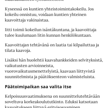
Kyseessä on kuntien yhteistoimintakokeilu. Jos
kokeilu onnistuu, voidaan kuntien yhteinen
kaavoittaja vakinaistaa.
Iitti toimii kokeilun isäntäkuntana, ja kaavoittaja
tulee kuulumaan Iitin kunnan henkilökuntaan.
Kaavoittajan tehtävänä on laatia tai kilpailuttaa ja
tilata kaavoja.
Lisäksi hän huolehtii kaavahankkeiden selvityksistä,
vaikutusten arvioinneista,
vuorovaikutusmenettelyistä, kaavaan liittyvistä
suunnitelmista ja päätöksenteon valmisteluista.
Päätoimipaikan saa valita itse
Kelpoisuusvaatimuksena on suunnittelutehtävään
soveltuva korkeakoulututkinto. Eduksi katsotaan
kaavoitukseen liittyvä erityisosaaminen.