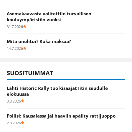
Asemakaavasta valitettiin turvallisen
kouluympäristön vuoksi
31.7.2026
Mitä unohtui? Kuka maksaa?
14.7.2026
SUOSITUIMMAT
Lahti Historic Rally tuo kisaajat Iitin seudulle
elokuussa
3.8.2026
Poliisi: Kausalassa jäi haaviin epäilty rattijuoppo
2.8.2026