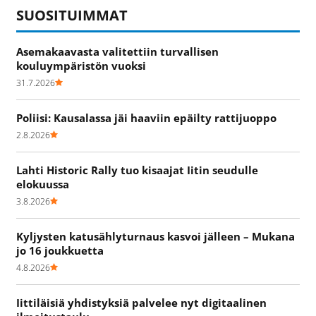
SUOSITUIMMAT
Asemakaavasta valitettiin turvallisen
kouluympäristön vuoksi
31.7.2026
Poliisi: Kausalassa jäi haaviin epäilty rattijuoppo
2.8.2026
Lahti Historic Rally tuo kisaajat Iitin seudulle
elokuussa
3.8.2026
Kyljysten katusählyturnaus kasvoi jälleen – Mukana
jo 16 joukkuetta
4.8.2026
Iittiläisiä yhdistyksiä palvelee nyt digitaalinen