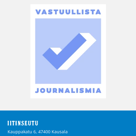
Kauppakatu 6, 47400 Kausala