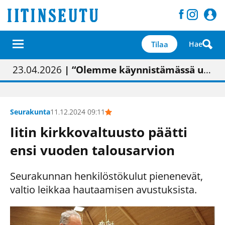
Tilaa
Hae
01.02.2026
05.02.2026
23.04.2026
| Painon vaihtumisen pitäisi näkyä hieman parempana painojäljen laatuna lehdessä
| Uudistettu kunnantalo on valoisa
| “Olemme käynnistämässä uudelleen keskustavisiotyön”
09.05.2026
| "Maalla on totuttu elämään omavaraisemmin kuin kaupungissa"
Seurakunta
11.12.2024 09:11
Iitin kirkkovaltuusto päätti
ensi vuoden talousarvion
Seurakunnan henkilöstökulut pienenevät,
valtio leikkaa hautaamisen avustuksista.