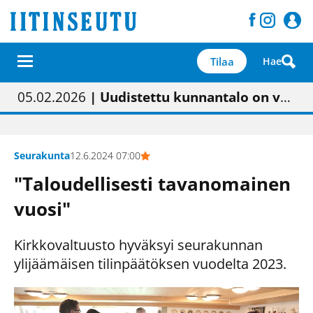
Tilaa
Hae
01.02.2026
05.02.2026
23.04.2026
| Painon vaihtumisen pitäisi näkyä hieman parempana painojäljen laatuna lehdessä
| Uudistettu kunnantalo on valoisa
| “Olemme käynnistämässä uudelleen keskustavisiotyön”
09.05.2026
| "Maalla on totuttu elämään omavaraisemmin kuin kaupungissa"
Seurakunta
12.6.2024 07:00
"Taloudellisesti tavanomainen
vuosi"
Kirkkovaltuusto hyväksyi seurakunnan
ylijäämäisen tilinpäätöksen vuodelta 2023.