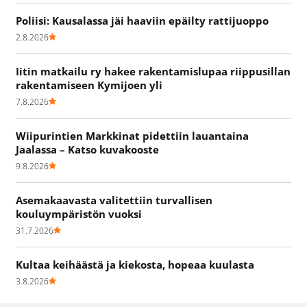
Poliisi: Kausalassa jäi haaviin epäilty rattijuoppo
2.8.2026
Iitin matkailu ry hakee rakentamislupaa riippusillan
rakentamiseen Kymijoen yli
7.8.2026
Wiipurintien Markkinat pidettiin lauantaina
Jaalassa – Katso kuvakooste
9.8.2026
Asemakaavasta valitettiin turvallisen
kouluympäristön vuoksi
31.7.2026
Kultaa keihäästä ja kiekosta, hopeaa kuulasta
3.8.2026