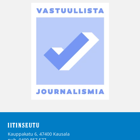
Kauppakatu 6, 47400 Kausala
puh. 0400 857 577