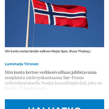
Iitin kunta nostaa tänään salkoon Norjan lipun. (Kuva: Pixabay.)
Lumimarja Tirronen
Iitin kunta kertoo verkkosivuillaan juhlistavansa
norjalaista ystävyyskuntaansa Sør-Fronia
erikoisliputuksella Norjan kansallispäivänä, joka on
tänään 17. toukokuuta.