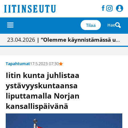
Tilaa
Hae
01.02.2026
05.02.2026
23.04.2026
| Painon vaihtumisen pitäisi näkyä hieman parempana painojäljen laatuna lehdessä
| Uudistettu kunnantalo on valoisa
| “Olemme käynnistämässä uudelleen keskustavisiotyön”
09.05.2026
| "Maalla on totuttu elämään omavaraisemmin kuin kaupungissa"
Tapahtumat
17.5.2023 07:30
Iitin kunta juhlistaa
ystävyyskuntaansa
liputtamalla Norjan
kansallispäivänä