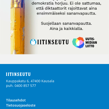
Kauppakatu 6, 47400 Kausala
puh. 0400 857 577
Tilausehdot
Tietosuojaseloste