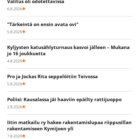
Valitus oli odotettavissa
6.8.2026
"Tärkeintä on ensin avata ovi"
5.8.2026
Kyljysten katusählyturnaus kasvoi jälleen – Mukana
jo 16 joukkuetta
4.8.2026
Pro ja Jockas Rita seppelöitiin Teivossa
5.8.2026
Poliisi: Kausalassa jäi haaviin epäilty rattijuoppo
2.8.2026
Iitin matkailu ry hakee rakentamislupaa riippusillan
rakentamiseen Kymijoen yli
7.8.2026