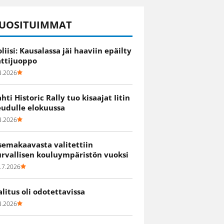
UOSITUIMMAT
oliisi: Kausalassa jäi haaviin epäilty
attijuoppo
8.2026
ahti Historic Rally tuo kisaajat Iitin
eudulle elokuussa
8.2026
semakaavasta valitettiin
urvallisen kouluympäristön vuoksi
.7.2026
alitus oli odotettavissa
8.2026