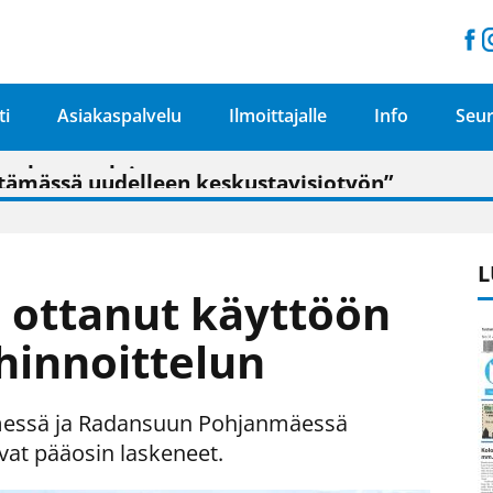
ti
Asiakaspalvelu
Ilmoittajalle
Info
Seur
n pitäisi näkyä hieman parempana painojäljen 
talo on valoisa
ämässä uudelleen keskustavisiotyön”
tu elämään omavaraisemmin kuin kaupungissa"
L
n ottanut käyttöön
hinnoittelun
emessä ja Radansuun Pohjanmäessä
vat pääosin laskeneet.