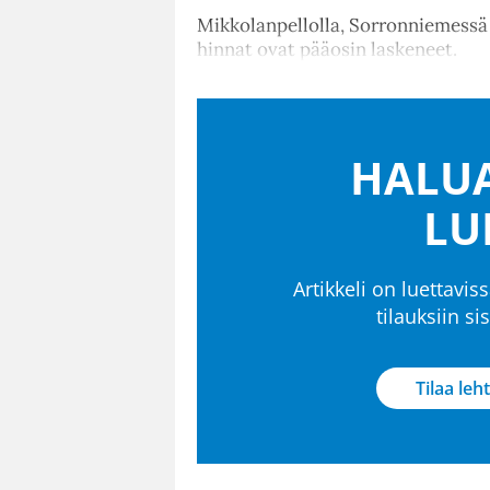
Mikkolanpellolla, Sorronniemess
hinnat ovat pääosin laskeneet.
HALUA
LU
Artikkeli on luettaviss
tilauksiin s
Tilaa leht