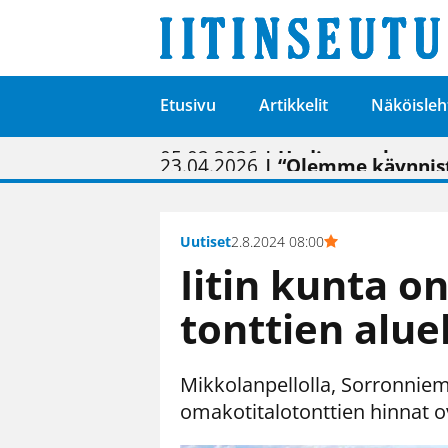
Etusivu
Artikkelit
Näköisleh
01.02.2026
05.02.2026
23.04.2026
| Painon vaihtumise
| Uudistettu kunnan
| “Olemme käynnist
09.05.2026
| "Maalla on totut
Uutiset
2.8.2024 08:00
Iitin kunta o
tonttien alue
Mikkolanpellolla, Sorronni
omakotitalotonttien hinnat o