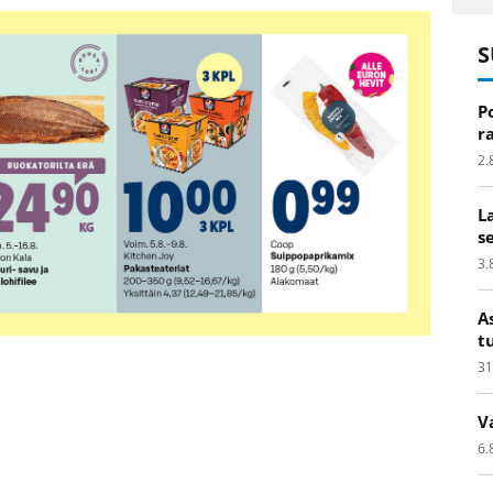
S
P
r
2.
L
s
3.
A
t
31
V
6.