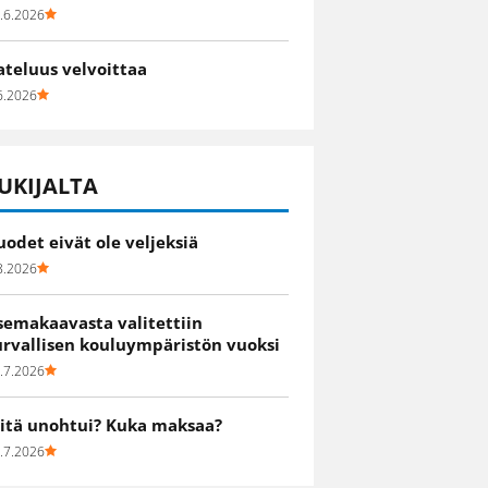
.6.2026
ateluus velvoittaa
6.2026
UKIJALTA
uodet eivät ole veljeksiä
8.2026
semakaavasta valitettiin
urvallisen kouluympäristön vuoksi
.7.2026
itä unohtui? Kuka maksaa?
.7.2026