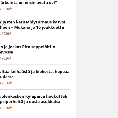
Tärkeintä on ensin avata ovi"
8.2026
yljysten katusählyturnaus kasvoi
älleen – Mukana jo 16 joukkuetta
8.2026
ro ja Jockas Rita seppelöitiin
eivossa
8.2026
ultaa keihäästä ja kiekosta, hopeaa
uulasta
8.2026
uolenkosken Kyläpäivä houkutteli
apsiperheitä ja uusia asukkaita
8.2026