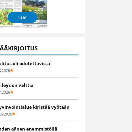
Lue
ÄÄKIRJOITUS
alitus oli odotettavissa
8.2026
iileys on valttia
7.2026
yvinvointialue kiristää vyötään
.6.2026
hden äänen enemmistöllä