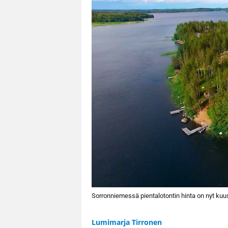
Sorronniemessä pientalotontin hinta on nyt kuusi 
Lumimarja Tirronen