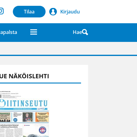
Tilaa
Kirjaudu
Hae
apalsta
laatuna lehdessä
UE NÄKÖISLEHTI