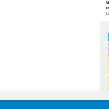
M
t
2.