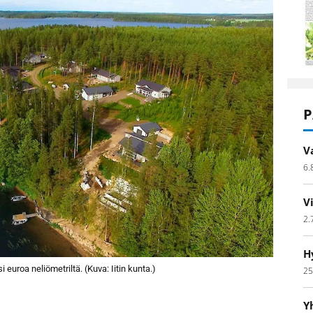
P
V
6.
V
2.
H
euroa neliömetriltä. (Kuva: Iitin kunta.)
25
Y