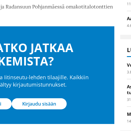
11
ä ja Radansuun Pohjanmäessä omakotitalotonttien
A
4.
TKO JATKAA
L
KEMISTA?
V
3.
a Iitinseutu-lehden tilaajille. Kaikkiin
isältyy kirjautumistunnukset.
A
t
31
i
Kirjaudu sisään
M
14