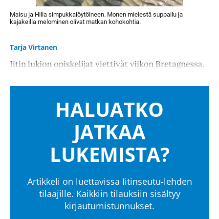
Maisu ja Hilla simpukkalöytöineen. Monen mielestä suppailu ja
kajakeilla melominen olivat matkan kohokohtia.
Tarja Virtanen
Iitin lukion opiskelijat viettivät viikon Bretagnessa.
HALUATKO
JATKAA
LUKEMISTA?
Artikkeli on luettavissa Iitinseutu-lehden
tilaajille. Kaikkiin tilauksiin sisältyy
kirjautumistunnukset.