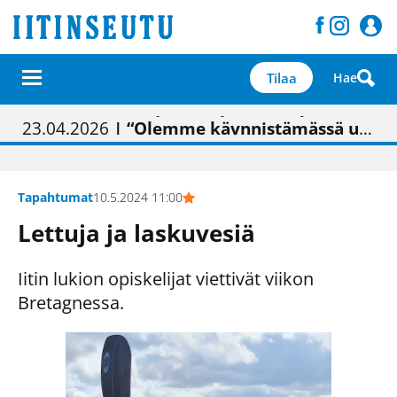
Tilaa
Hae
01.02.2026
05.02.2026
23.04.2026
| Painon vaihtumisen pitäisi näkyä hieman parempana painojäljen laatuna lehdessä
| Uudistettu kunnantalo on valoisa
| “Olemme käynnistämässä uudelleen keskustavisiotyön”
09.05.2026
| "Maalla on totuttu elämään omavaraisemmin kuin kaupungissa"
Tapahtumat
10.5.2024 11:00
Lettuja ja laskuvesiä
Iitin lukion opiskelijat viettivät viikon
Bretagnessa.