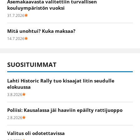
Asemakaavasta valitettiin turvallisen
kouluympäristön vuoksi
31.7.2026
Mitä unohtui? Kuka maksaa?
14.7.2026
SUOSITUIMMAT
Lahti Historic Rally tuo kisaajat Iitin seudulle
elokuussa
3.8.2026
Poliisi: Kausalassa jäi haaviin epäilty rattijuoppo
2.8.2026
Valitus oli odotettavissa