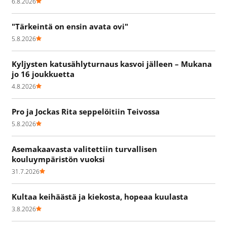
6.8.2026
"Tärkeintä on ensin avata ovi"
5.8.2026
Kyljysten katusählyturnaus kasvoi jälleen – Mukana
jo 16 joukkuetta
4.8.2026
Pro ja Jockas Rita seppelöitiin Teivossa
5.8.2026
Asemakaavasta valitettiin turvallisen
kouluympäristön vuoksi
31.7.2026
Kultaa keihäästä ja kiekosta, hopeaa kuulasta
3.8.2026