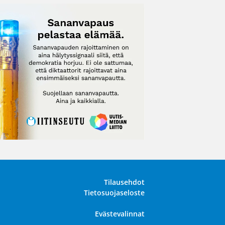
Tilausehdot
Tietosuojaseloste
Evästevalinnat