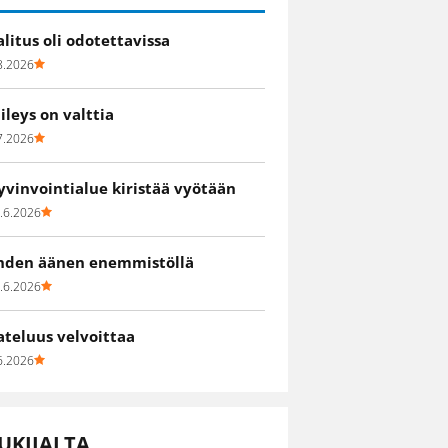
alitus oli odotettavissa
8.2026
iileys on valttia
7.2026
yvinvointialue kiristää vyötään
.6.2026
hden äänen enemmistöllä
.6.2026
ateluus velvoittaa
6.2026
UKIJALTA