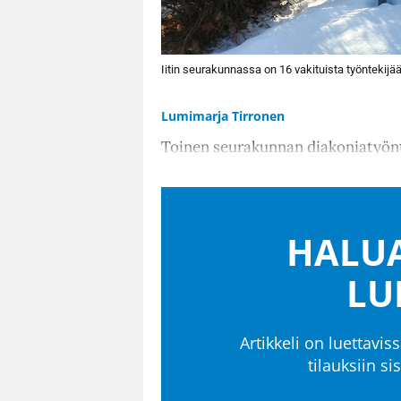
Iitin seurakunnassa on 16 vakituista työntekijää
Lumimarja Tirronen
Toinen seurakunnan diakoniatyönte
HALUA
LU
Artikkeli on luettaviss
tilauksiin s