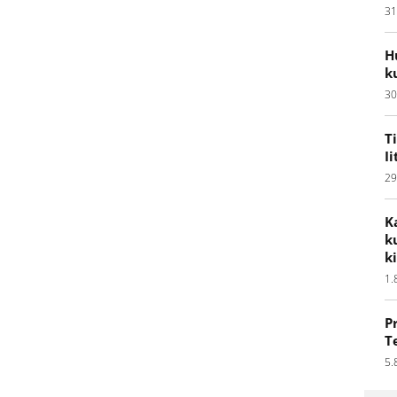
31
H
k
30
T
I
29
K
k
k
1.
P
T
5.