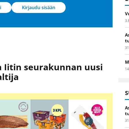
i
Kirjaudu sisään
V
3.
A
t
31
M
 Iitin seurakunnan uusi
14
ltija
S
A
t
31