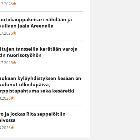
.7.2026
uutokauppakeisari nähdään ja
uullaan Jaala Areenalla
.7.2026
iltujen tansseilla kerätään varoja
itin nuorisotyöhön
.7.2026
aukaan kyläyhdistyksen kesään on
uulunut ulkoilupäivä,
irppistapahtuma sekä kesäretki
8.2026
ro ja Jockas Rita seppelöitiin
eivossa
8.2026