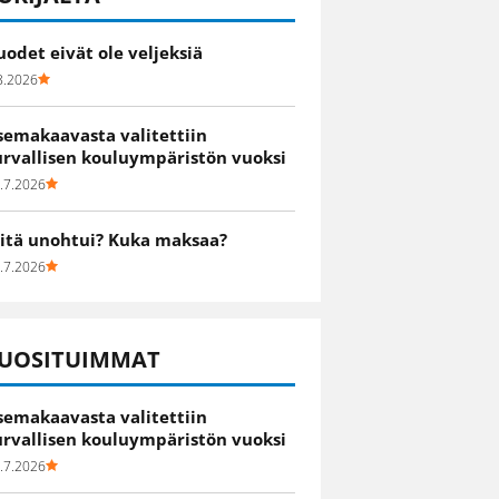
uodet eivät ole veljeksiä
8.2026
semakaavasta valitettiin
urvallisen kouluympäristön vuoksi
.7.2026
itä unohtui? Kuka maksaa?
.7.2026
UOSITUIMMAT
semakaavasta valitettiin
urvallisen kouluympäristön vuoksi
.7.2026