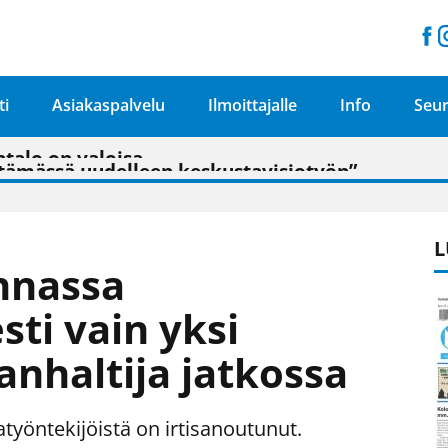
ti
Asiakaspalvelu
Ilmoittajalle
Info
Seur
n pitäisi näkyä hieman parempana painojäljen 
talo on valoisa
ämässä uudelleen keskustavisiotyön”
tu elämään omavaraisemmin kuin kaupungissa"
L
unnassa
ti vain yksi
anhaltija jatkossa
yöntekijöistä on irtisanoutunut.