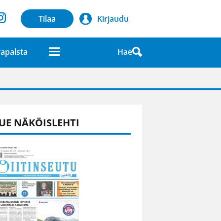
Tilaa
Kirjaudu
Hae
apalsta
laatuna lehdessä
UE NÄKÖISLEHTI