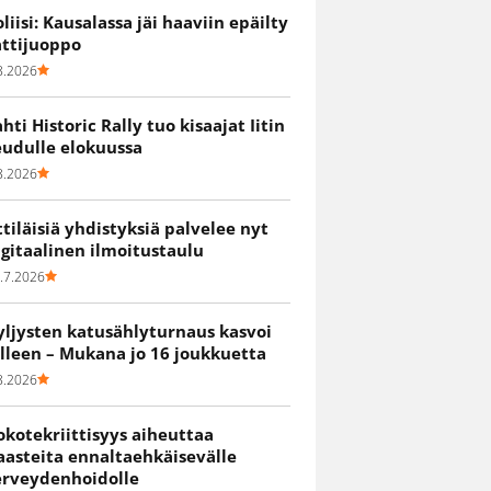
oliisi: Kausalassa jäi haaviin epäilty
attijuoppo
8.2026
ahti Historic Rally tuo kisaajat Iitin
eudulle elokuussa
8.2026
ittiläisiä yhdistyksiä palvelee nyt
igitaalinen ilmoitustaulu
.7.2026
yljysten katusählyturnaus kasvoi
älleen – Mukana jo 16 joukkuetta
8.2026
okotekriittisyys aiheuttaa
aasteita ennaltaehkäisevälle
erveydenhoidolle