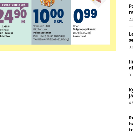
P
r
2.
L
s
3.
I
d
31
K
j
4.
R
h
t