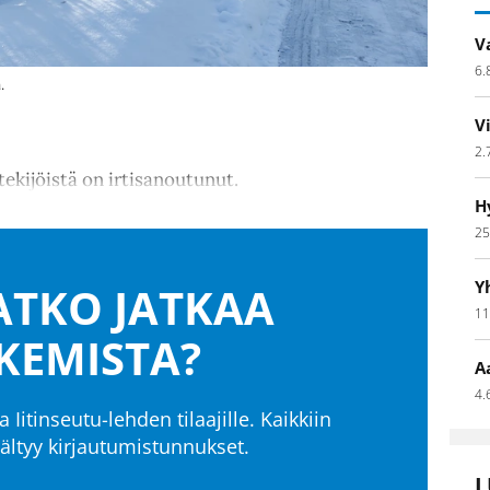
V
6.
.
V
2.
kijöistä on irtisanoutunut.
H
25
Y
TKO JATKAA
11
KEMISTA?
A
4.
a Iitinseutu-lehden tilaajille. Kaikkiin
isältyy kirjautumistunnukset.
L