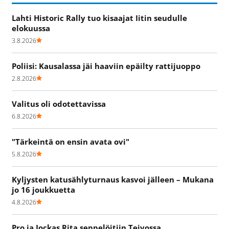
Lahti Historic Rally tuo kisaajat Iitin seudulle
elokuussa
3.8.2026
Poliisi: Kausalassa jäi haaviin epäilty rattijuoppo
2.8.2026
Valitus oli odotettavissa
6.8.2026
"Tärkeintä on ensin avata ovi"
5.8.2026
Kyljysten katusählyturnaus kasvoi jälleen – Mukana
jo 16 joukkuetta
4.8.2026
Pro ja Jockas Rita seppelöitiin Teivossa