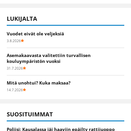
LUKIJALTA
Vuodet eivät ole veljeksiä
3.8.2026
Asemakaavasta valitettiin turvallisen
kouluympäristön vuoksi
31.7.2026
Mitä unohtui? Kuka maksaa?
14.7.2026
SUOSITUIMMAT
Poliisi: Kausalassa jäi haaviin epäilty rattijuoppo