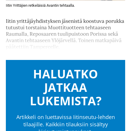
Iitin Yrittäjien retkeläisiä Avantin tehtaalla.
Iitin yrittäjäyhdistyksen jäsenistä koostuva porukka
tutustui torstaina Muottituotteen tehtaaseen
Raumalla, Reposaaren tuulipuistoon Porissa sekä
Avantin tehtaaseen Ylöjärvellä. Toinen matkapäivä
päätettiin Tampereelle.
HALUATKO
JATKAA
LUKEMISTA?
Artikkeli on luettavissa Iitinseutu-lehden
tilaajille. Kaikkiin tilauksiin sisältyy