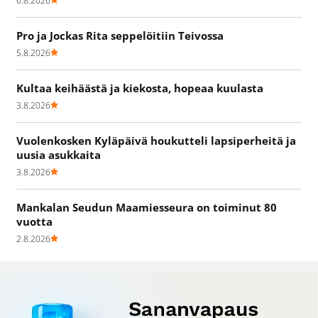
6.8.2026
Pro ja Jockas Rita seppelöitiin Teivossa
5.8.2026
Kultaa keihäästä ja kiekosta, hopeaa kuulasta
3.8.2026
Vuolenkosken Kyläpäivä houkutteli lapsiperheitä ja
uusia asukkaita
3.8.2026
Mankalan Seudun Maamiesseura on toiminut 80
vuotta
2.8.2026