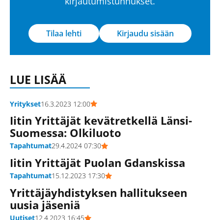
kirjautumistunnukset.
Tilaa lehti
Kirjaudu sisään
LUE LISÄÄ
Yritykset
16.3.2023 12:00
Iitin Yrittäjät kevätretkellä Länsi-
Suomessa: Olkiluoto
Tapahtumat
29.4.2024 07:30
Iitin Yrittäjät Puolan Gdanskissa
Tapahtumat
15.12.2023 17:30
Yrittäjäyhdistyksen hallitukseen
uusia jäseniä
Uutiset
12.4.2023 16:45