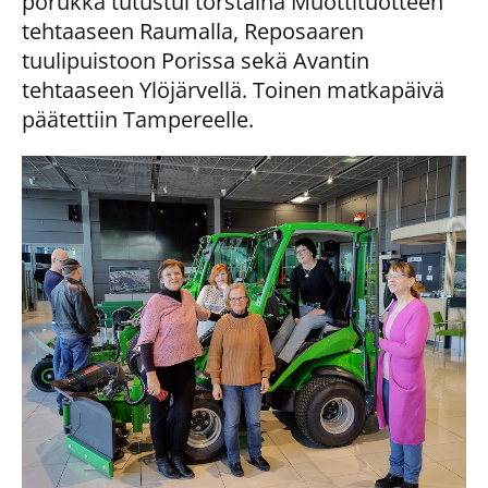
porukka tutustui torstaina Muottituotteen
tehtaaseen Raumalla, Reposaaren
tuulipuistoon Porissa sekä Avantin
tehtaaseen Ylöjärvellä. Toinen matkapäivä
päätettiin Tampereelle.