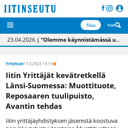
Tilaa
Hae
01.02.2026
05.02.2026
23.04.2026
| Painon vaihtumisen pitäisi näkyä hieman parempana painojäljen laatuna lehdessä
| Uudistettu kunnantalo on valoisa
| “Olemme käynnistämässä uudelleen keskustavisiotyön”
09.05.2026
| "Maalla on totuttu elämään omavaraisemmin kuin kaupungissa"
Yritykset
17.3.2023 13:15
Iitin Yrittäjät kevätretkellä
Länsi-Suomessa: Muottituote,
Reposaaren tuulipuisto,
Avantin tehdas
Iitin yrittäjäyhdistyksen jäsenistä koostuva