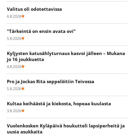
Valitus oli odotettavissa
6.8.2026
"Tärkeintä on ensin avata ovi"
5.8.2026
Kyljysten katusählyturnaus kasvoi jälleen – Mukana
jo 16 joukkuetta
4.8.2026
Pro ja Jockas Rita seppelöitiin Teivossa
5.8.2026
Kultaa keihäästä ja kiekosta, hopeaa kuulasta
3.8.2026
Vuolenkosken Kyläpäivä houkutteli lapsiperheitä ja
uusia asukkaita