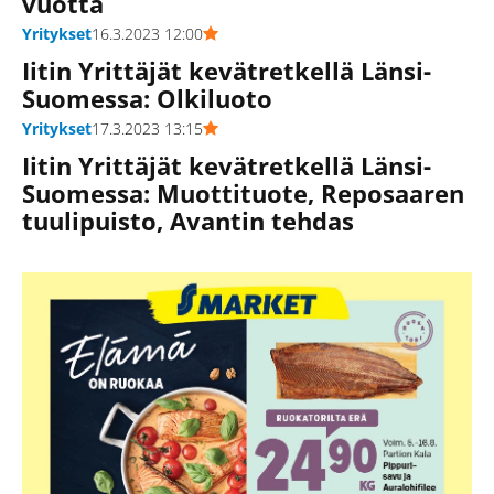
vuotta
Yritykset
16.3.2023 12:00
Iitin Yrittäjät kevätretkellä Länsi-
Suomessa: Olkiluoto
Yritykset
17.3.2023 13:15
Iitin Yrittäjät kevätretkellä Länsi-
Suomessa: Muottituote, Reposaaren
tuulipuisto, Avantin tehdas