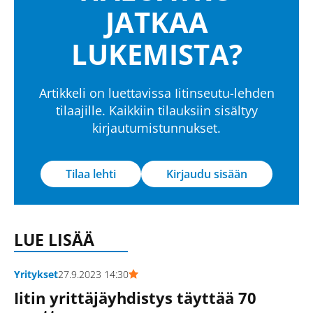
JATKAA
LUKEMISTA?
Artikkeli on luettavissa Iitinseutu-lehden
tilaajille. Kaikkiin tilauksiin sisältyy
kirjautumistunnukset.
Tilaa lehti
Kirjaudu sisään
LUE LISÄÄ
Yritykset
27.9.2023 14:30
Iitin yrittäjäyhdistys täyttää 70