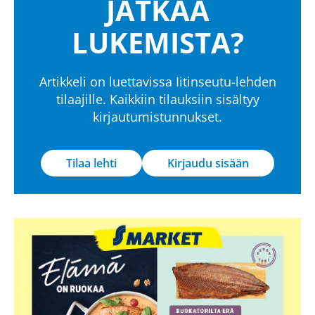
JATKAA
LUKEMISTA?
Artikkeli on luettavissa Iitinseutu-lehden
tilaajille. Kaikkiin tilauksiin sisältyy
kirjautumistunnukset.
Tilaa lehti
Kirjaudu sisään