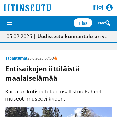
Tilaa
Hae
01.02.2026
05.02.2026
23.04.2026
| Painon vaihtumisen pitäisi näkyä hieman parempana painojäljen laatuna lehdessä
| Uudistettu kunnantalo on valoisa
| “Olemme käynnistämässä uudelleen keskustavisiotyön”
09.05.2026
| "Maalla on totuttu elämään omavaraisemmin kuin kaupungissa"
Tapahtumat
26.6.2025 07:00
Entisaikojen iittiläistä
maalaiselämää
Karralan kotiseututalo osallistuu Päheet
museot -museoviikkoon.