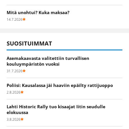
Mitä unohtui? Kuka maksaa?
14.7.2026
SUOSITUIMMAT
Asemakaavasta valitettiin turvallisen
kouluympäristön vuoksi
31.7.2026
Poliisi: Kausalassa jäi haaviin epäilty rattijuoppo
2.8.2026
Lahti Historic Rally tuo kisaajat Iitin seudulle
elokuussa
3.8.2026