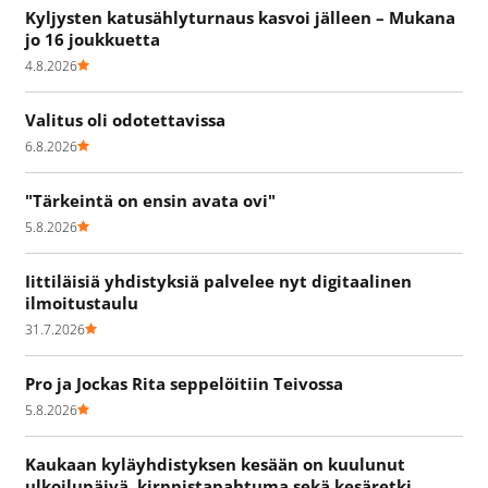
Kyljysten katusählyturnaus kasvoi jälleen – Mukana
jo 16 joukkuetta
4.8.2026
Valitus oli odotettavissa
6.8.2026
"Tärkeintä on ensin avata ovi"
5.8.2026
Iittiläisiä yhdistyksiä palvelee nyt digitaalinen
ilmoitustaulu
31.7.2026
Pro ja Jockas Rita seppelöitiin Teivossa
5.8.2026
Kaukaan kyläyhdistyksen kesään on kuulunut
ulkoilupäivä, kirppistapahtuma sekä kesäretki