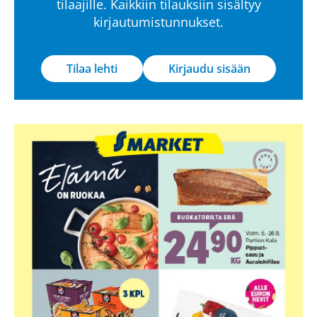
tilaajille. Kaikkiin tilauksiin sisältyy
kirjautumistunnukset.
Tilaa lehti
Kirjaudu sisään