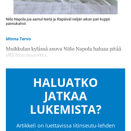
Niilo Napola jua aamul teetä ja iltapäiväl neljän aikan pari kuppii
pannukahvii.
Minna Tervo
Muikkulan kylässä asuva Niilo Napola haluaa pitää
yllä Iitin murretta.
HALUATKO
JATKAA
LUKEMISTA?
Artikkeli on luettavissa Iitinseutu-lehden