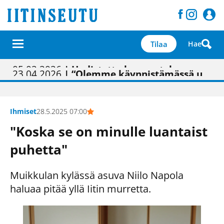
Tilaa
Hae
01.02.2026
05.02.2026
23.04.2026
| Painon vaihtumisen pitäisi näkyä hieman parempana painojäljen laatuna lehdessä
| Uudistettu kunnantalo on valoisa
| “Olemme käynnistämässä uudelleen keskustavisiotyön”
09.05.2026
| "Maalla on totuttu elämään omavaraisemmin kuin kaupungissa"
Ihmiset
28.5.2025 07:00
"Koska se on minulle luantaist
puhetta"
Muikkulan kylässä asuva Niilo Napola
haluaa pitää yllä Iitin murretta.