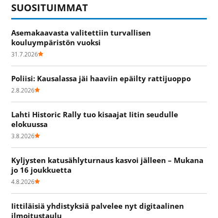
SUOSITUIMMAT
Asemakaavasta valitettiin turvallisen
kouluympäristön vuoksi
31.7.2026
Poliisi: Kausalassa jäi haaviin epäilty rattijuoppo
2.8.2026
Lahti Historic Rally tuo kisaajat Iitin seudulle
elokuussa
3.8.2026
Kyljysten katusählyturnaus kasvoi jälleen – Mukana
jo 16 joukkuetta
4.8.2026
Iittiläisiä yhdistyksiä palvelee nyt digitaalinen
ilmoitustaulu