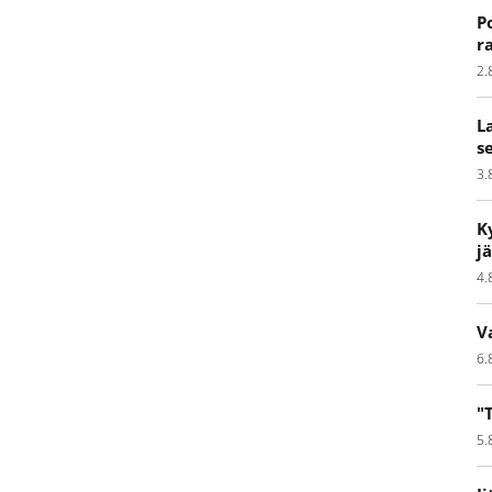
P
r
2.
L
s
3.
K
j
4.
V
6.
"
5.