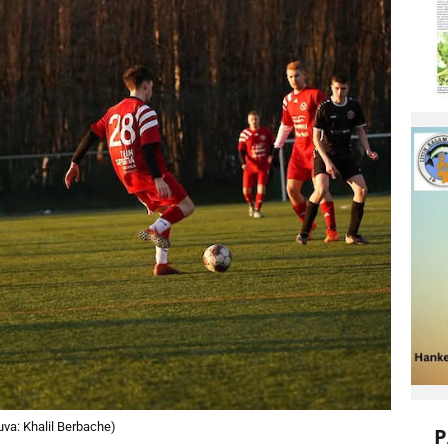
uva: Khalil Berbache)
P