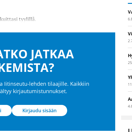
V
kuittasi tyylillä.
6.
V
2.
TKO JATKAA
H
KEMISTA?
25
Y
a Iitinseutu-lehden tilaajille. Kaikkiin
11
isältyy kirjautumistunnukset.
A
4.
i
Kirjaudu sisään
L