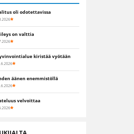
alitus oli odotettavissa
8.2026
iileys on valttia
7.2026
yvinvointialue kiristää vyötään
.6.2026
hden äänen enemmistöllä
.6.2026
ateluus velvoittaa
6.2026
UKIJALTA