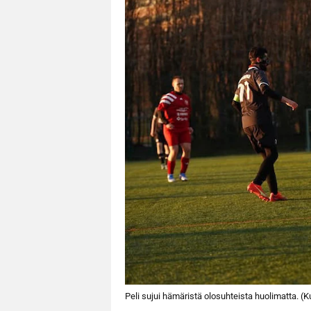
Peli sujui hämäristä olosuhteista huolimatta. (K