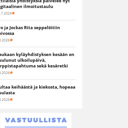
ittiläisiä yhdistyksiä palvelee nyt
igitaalinen ilmoitustaulu
.7.2026
ro ja Jockas Rita seppelöitiin
eivossa
8.2026
aukaan kyläyhdistyksen kesään on
uulunut ulkoilupäivä,
irppistapahtuma sekä kesäretki
8.2026
ultaa keihäästä ja kiekosta, hopeaa
uulasta
8.2026