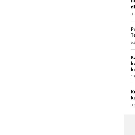
I
d
31
P
T
5.
K
k
k
1.
K
k
3.