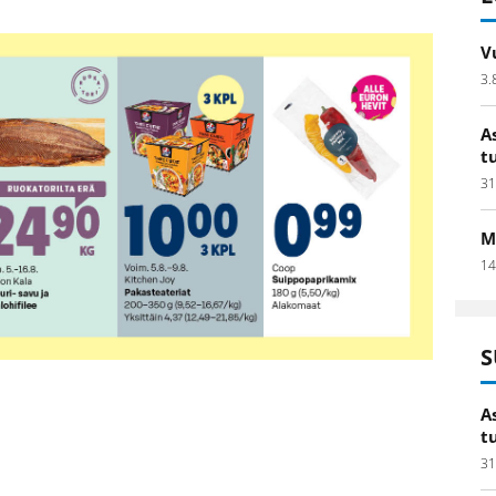
V
3.
A
t
31
M
14
S
A
t
31