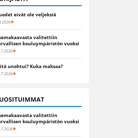
uodet eivät ole veljeksiä
8.2026
semakaavasta valitettiin
urvallisen kouluympäristön vuoksi
.7.2026
itä unohtui? Kuka maksaa?
.7.2026
UOSITUIMMAT
semakaavasta valitettiin
urvallisen kouluympäristön vuoksi
.7.2026