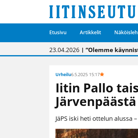
Etusivu
Artikkelit
Näköisleh
01.02.2026
05.02.2026
23.04.2026
| Painon vaihtumise
| Uudistettu kunnan
| “Olemme käynnist
09.05.2026
| "Maalla on totut
Urheilu
6.5.2025 15:17
Iitin Pallo tai
Järvenpäästä
JäPS iski heti ottelun alussa – Ii