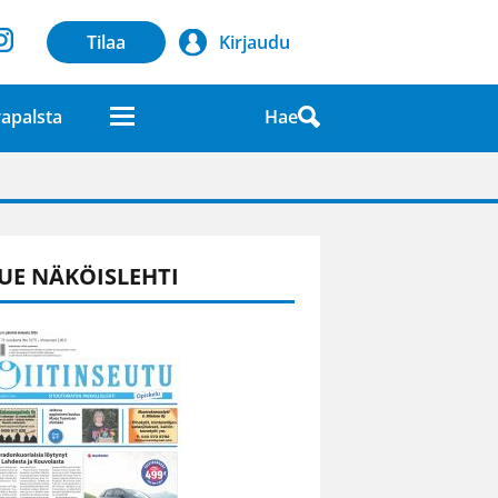
Tilaa
Kirjaudu
Hae
apalsta
laatuna lehdessä
UE NÄKÖISLEHTI