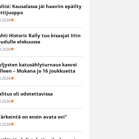
oliisi: Kausalassa jäi haaviin epäilty
attijuoppo
8.2026
ahti Historic Rally tuo kisaajat Iitin
eudulle elokuussa
8.2026
yljysten katusählyturnaus kasvoi
älleen – Mukana jo 16 joukkuetta
8.2026
alitus oli odotettavissa
8.2026
Tärkeintä on ensin avata ovi"
8.2026