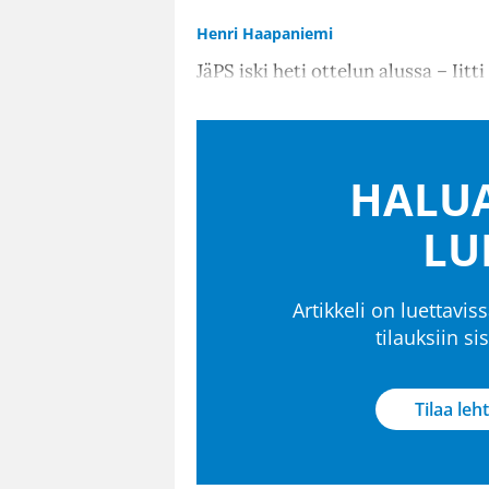
Henri Haapaniemi
JäPS iski heti ottelun alussa – Iitti 
HALUA
LU
Artikkeli on luettaviss
tilauksiin s
Tilaa leht