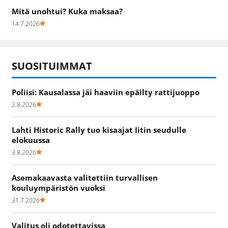
Mitä unohtui? Kuka maksaa?
14.7.2026
SUOSITUIMMAT
Poliisi: Kausalassa jäi haaviin epäilty rattijuoppo
2.8.2026
Lahti Historic Rally tuo kisaajat Iitin seudulle
elokuussa
3.8.2026
Asemakaavasta valitettiin turvallisen
kouluympäristön vuoksi
31.7.2026
Valitus oli odotettavissa