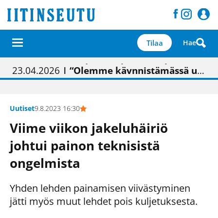
Tilaa
Hae
01.02.2026
05.02.2026
23.04.2026
| Painon vaihtumisen pitäisi näkyä hieman parempana painojäljen laatuna lehdessä
| Uudistettu kunnantalo on valoisa
| “Olemme käynnistämässä uudelleen keskustavisiotyön”
09.05.2026
| "Maalla on totuttu elämään omavaraisemmin kuin kaupungissa"
Uutiset
9.8.2023 16:30
Viime viikon jakeluhäiriö
johtui painon teknisistä
ongelmista
Yhden lehden painamisen viivästyminen
jätti myös muut lehdet pois kuljetuksesta.