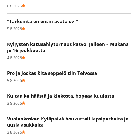
6.8.2026
"Tärkeintä on ensin avata ovi"
5.8.2026
Kyljysten katusählyturnaus kasvoi jälleen – Mukana
jo 16 joukkuetta
4.8.2026
Pro ja Jockas Rita seppelöitiin Teivossa
5.8.2026
Kultaa keihäästä ja kiekosta, hopeaa kuulasta
3.8.2026
Vuolenkosken Kyläpäivä houkutteli lapsiperheitä ja
uusia asukkaita
3.8.2026