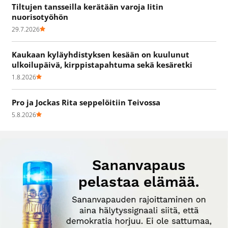
Tiltujen tansseilla kerätään varoja Iitin
nuorisotyöhön
29.7.2026
Kaukaan kyläyhdistyksen kesään on kuulunut
ulkoilupäivä, kirppistapahtuma sekä kesäretki
1.8.2026
Pro ja Jockas Rita seppelöitiin Teivossa
5.8.2026