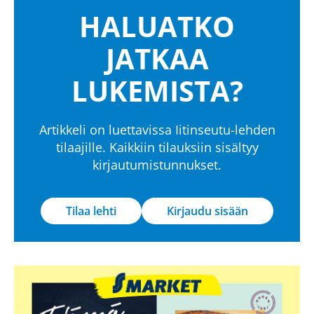
HALUATKO
JATKAA
LUKEMISTA?
Artikkeli on luettavissa Iitinseutu-lehden
tilaajille. Kaikkiin tilauksiin sisältyy
kirjautumistunnukset.
Tilaa lehti
Kirjaudu sisään