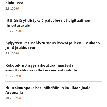
elokuussa
3.8.2026
Iittiläisiä yhdistyksiä palvelee nyt digitaalinen
ilmoitustaulu
31.7.2026
Kyljysten katusählyturnaus kasvoi jälleen – Mukana
jo 16 joukkuetta
4.8.2026
Rokotekriittisyys aiheuttaa haasteita
ennaltaehkäisevälle terveydenhoidolle
31.7.2026
Huutokauppakeisari nähdään ja kuullaan Jaala
Areenalla
30.7.2026