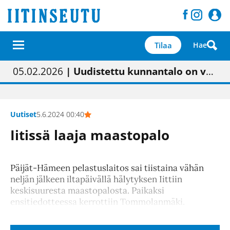
Tilaa
Hae
01.02.2026
05.02.2026
23.04.2026
| Painon vaihtumisen pitäisi näkyä hieman parempana painojäljen laatuna lehdessä
| Uudistettu kunnantalo on valoisa
| “Olemme käynnistämässä uudelleen keskustavisiotyön”
09.05.2026
| "Maalla on totuttu elämään omavaraisemmin kuin kaupungissa"
Uutiset
5.6.2024 00:40
Iitissä laaja maastopalo
Päijät-Hämeen pelastuslaitos sai tiistaina vähän
neljän jälkeen iltapäivällä hälytyksen Iittiin
keskisuuresta maastopalosta. Paikaksi
ensitiedotteessa kerrottiin Tommolanmäki.