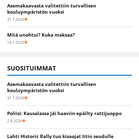
Asemakaavasta valitettiin turvallisen
kouluympäristön vuoksi
31.7.2026
Mitä unohtui? Kuka maksaa?
14.7.2026
SUOSITUIMMAT
Asemakaavasta valitettiin turvallisen
kouluympäristön vuoksi
31.7.2026
Poliisi: Kausalassa jäi haaviin epäilty rattijuoppo
2.8.2026
Lahti Historic Rally tuo kisaajat Iitin seudulle