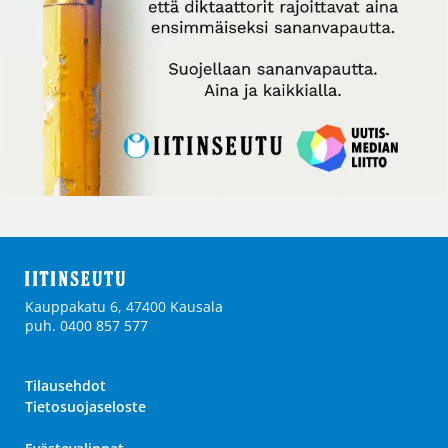
Kauppakatu 6, 47400 Kausala
puh. 0400 857 577
Tilausehdot
Tietosuojaseloste