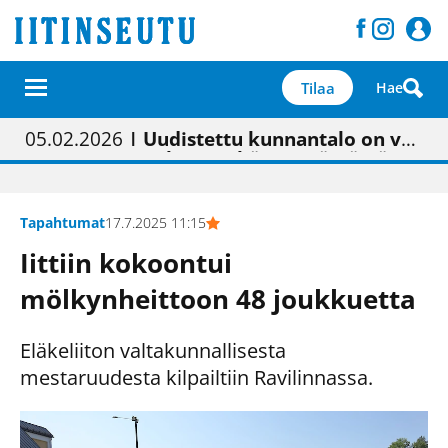
Tilaa
Hae
01.02.2026
05.02.2026
23.04.2026
| Painon vaihtumisen pitäisi näkyä hieman parempana painojäljen laatuna lehdessä
| Uudistettu kunnantalo on valoisa
| “Olemme käynnistämässä uudelleen keskustavisiotyön”
09.05.2026
| "Maalla on totuttu elämään omavaraisemmin kuin kaupungissa"
Tapahtumat
17.7.2025 11:15
Iittiin kokoontui
mölkynheittoon 48 joukkuetta
Eläkeliiton valtakunnallisesta
mestaruudesta kilpailtiin Ravilinnassa.