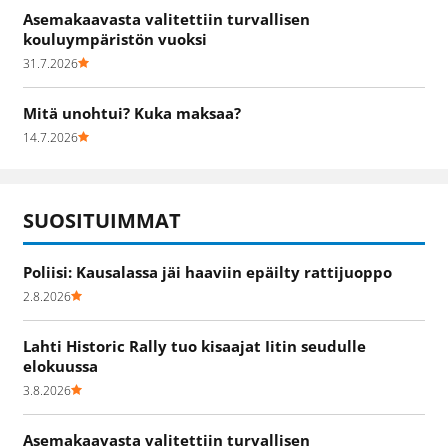
Asemakaavasta valitettiin turvallisen
kouluympäristön vuoksi
31.7.2026
Mitä unohtui? Kuka maksaa?
14.7.2026
SUOSITUIMMAT
Poliisi: Kausalassa jäi haaviin epäilty rattijuoppo
2.8.2026
Lahti Historic Rally tuo kisaajat Iitin seudulle
elokuussa
3.8.2026
Asemakaavasta valitettiin turvallisen