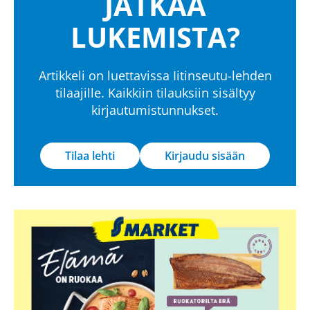
JATKAA
LUKEMISTA?
Artikkeli on luettavissa Iitinseutu-lehden
tilaajille. Kaikkiin tilauksiin sisältyy
kirjautumistunnukset.
Tilaa lehti
Kirjaudu sisään