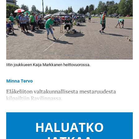
Iitin joukkueen Kaija Markkanen heittovuorossa.
Minna Tervo
Eläkeliiton valtakunnallisesta mestaruudesta
kilpailtiin Ravilinnassa.
HALUATKO