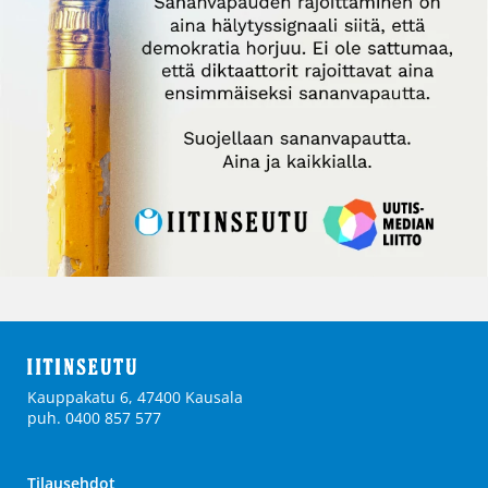
Kauppakatu 6, 47400 Kausala
puh. 0400 857 577
Tilausehdot