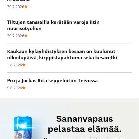
30.7.2026
Tiltujen tansseilla kerätään varoja Iitin
nuorisotyöhön
29.7.2026
Kaukaan kyläyhdistyksen kesään on kuulunut
ulkoilupäivä, kirppistapahtuma sekä kesäretki
1.8.2026
Pro ja Jockas Rita seppelöitiin Teivossa
5.8.2026