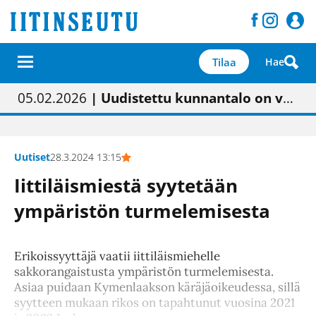
Tilaa
Hae
01.02.2026
05.02.2026
23.04.2026
| Painon vaihtumisen pitäisi näkyä hieman parempana painojäljen laatuna lehdessä
| Uudistettu kunnantalo on valoisa
| “Olemme käynnistämässä uudelleen keskustavisiotyön”
09.05.2026
| "Maalla on totuttu elämään omavaraisemmin kuin kaupungissa"
Uutiset
28.3.2024 13:15
Iittiläismiestä syytetään
ympäristön turmelemisesta
Erikoissyyttäjä vaatii iittiläismiehelle
sakkorangaistusta ympäristön turmelemisesta.
Asiaa puidaan Kymenlaakson käräjäoikeudessa, sillä
syytteen mukaan rikos on tapahtunut vuosina 2021