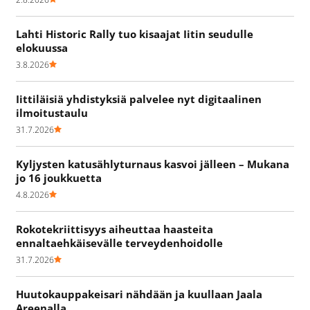
Lahti Historic Rally tuo kisaajat Iitin seudulle
elokuussa
3.8.2026
Iittiläisiä yhdistyksiä palvelee nyt digitaalinen
ilmoitustaulu
31.7.2026
Kyljysten katusählyturnaus kasvoi jälleen – Mukana
jo 16 joukkuetta
4.8.2026
Rokotekriittisyys aiheuttaa haasteita
ennaltaehkäisevälle terveydenhoidolle
31.7.2026
Huutokauppakeisari nähdään ja kuullaan Jaala
Areenalla