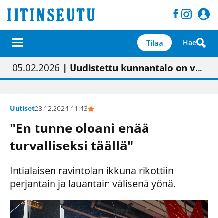
Tilaa
Hae
01.02.2026
05.02.2026
23.04.2026
| Painon vaihtumisen pitäisi näkyä hieman parempana painojäljen laatuna lehdessä
| Uudistettu kunnantalo on valoisa
| “Olemme käynnistämässä uudelleen keskustavisiotyön”
09.05.2026
| "Maalla on totuttu elämään omavaraisemmin kuin kaupungissa"
Uutiset
28.12.2024 11:43
"En tunne oloani enää
turvalliseksi täällä"
Intialaisen ravintolan ikkuna rikottiin
perjantain ja lauantain välisenä yönä.