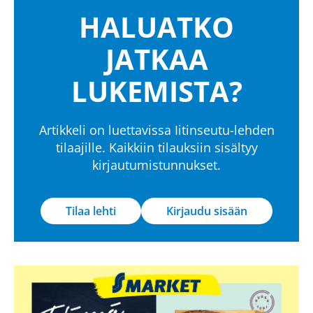
HALUATKO
JATKAA
LUKEMISTA?
Artikkeli on luettavissa Iitinseutu-lehden
tilaajille. Kaikkiin tilauksiin sisältyy
kirjautumistunnukset.
Tilaa lehti
Kirjaudu sisään