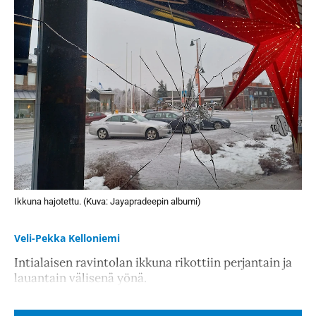
Ikkuna hajotettu. (Kuva: Jayapradeepin albumi)
Veli-Pekka Kelloniemi
Intialaisen ravintolan ikkuna rikottiin perjantain ja
lauantain välisenä yönä.