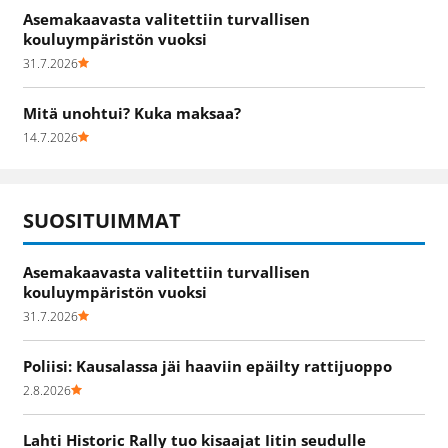
Asemakaavasta valitettiin turvallisen
kouluympäristön vuoksi
31.7.2026
Mitä unohtui? Kuka maksaa?
14.7.2026
SUOSITUIMMAT
Asemakaavasta valitettiin turvallisen
kouluympäristön vuoksi
31.7.2026
Poliisi: Kausalassa jäi haaviin epäilty rattijuoppo
2.8.2026
Lahti Historic Rally tuo kisaajat Iitin seudulle