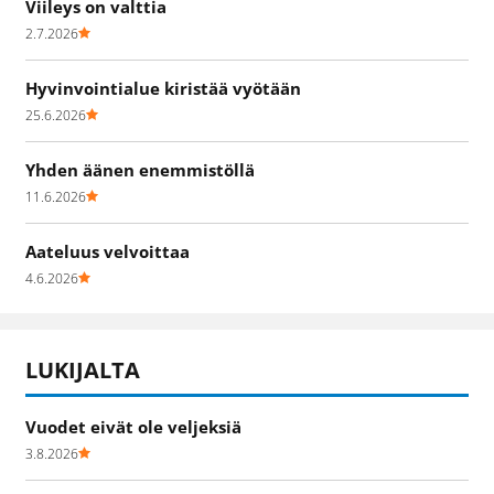
Viileys on valttia
2.7.2026
Hyvinvointialue kiristää vyötään
25.6.2026
Yhden äänen enemmistöllä
11.6.2026
Aateluus velvoittaa
4.6.2026
LUKIJALTA
Vuodet eivät ole veljeksiä
3.8.2026