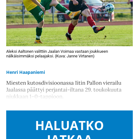
Aleksi Aaltonen valittiin Jaalan Voimaa vastaan joukkueen
nälkäisimmäksi pelaajaksi. (Kuva: Janne Virtanen)
Henri Haapaniemi
Miesten kutosdivisioonassa Iitin Pallon vierailu
Jaalassa päättyi perjantai-iltana 29. toukokuuta
niukkaan 1–0-tappioon.
HALUATKO