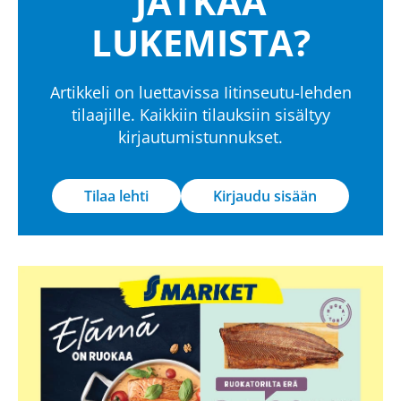
JATKAA
LUKEMISTA?
Artikkeli on luettavissa Iitinseutu-lehden
tilaajille. Kaikkiin tilauksiin sisältyy
kirjautumistunnukset.
Tilaa lehti
Kirjaudu sisään