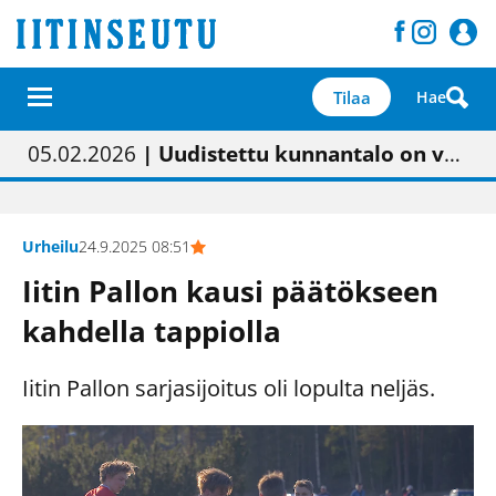
Tilaa
Hae
01.02.2026
05.02.2026
23.04.2026
| Painon vaihtumisen pitäisi näkyä hieman parempana painojäljen laatuna lehdessä
| Uudistettu kunnantalo on valoisa
| “Olemme käynnistämässä uudelleen keskustavisiotyön”
09.05.2026
| "Maalla on totuttu elämään omavaraisemmin kuin kaupungissa"
Urheilu
24.9.2025 08:51
Iitin Pallon kausi päätökseen
kahdella tappiolla
Iitin Pallon sarjasijoitus oli lopulta neljäs.