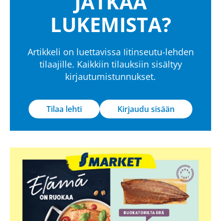
JATKAA
LUKEMISTA?
Artikkeli on luettavissa Iitinseutu-lehden
tilaajille. Kaikkiin tilauksiin sisältyy
kirjautumistunnukset.
Tilaa lehti
Kirjaudu sisään