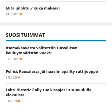
Mitä unohtui? Kuka maksaa?
14.7.2026
SUOSITUIMMAT
Asemakaavasta valitettiin turvallisen
kouluympäristön vuoksi
31.7.2026
Poliisi: Kausalassa jäi haaviin epäilty rattijuoppo
2.8.2026
Lahti Historic Rally tuo kisaajat Iitin seudulle
elokuussa
3.8.2026