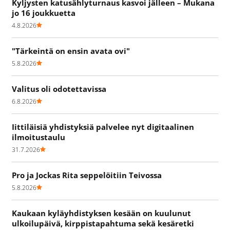
Kyljysten katusählyturnaus kasvoi jälleen – Mukana
jo 16 joukkuetta
4.8.2026
"Tärkeintä on ensin avata ovi"
5.8.2026
Valitus oli odotettavissa
6.8.2026
Iittiläisiä yhdistyksiä palvelee nyt digitaalinen
ilmoitustaulu
31.7.2026
Pro ja Jockas Rita seppelöitiin Teivossa
5.8.2026
Kaukaan kyläyhdistyksen kesään on kuulunut
ulkoilupäivä, kirppistapahtuma sekä kesäretki