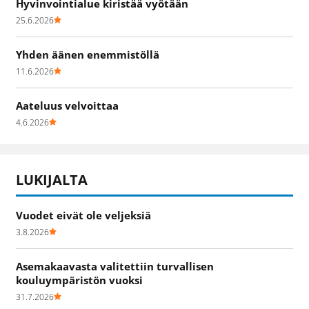
Hyvinvointialue kiristää vyötään
25.6.2026
Yhden äänen enemmistöllä
11.6.2026
Aateluus velvoittaa
4.6.2026
LUKIJALTA
Vuodet eivät ole veljeksiä
3.8.2026
Asemakaavasta valitettiin turvallisen
kouluympäristön vuoksi
31.7.2026