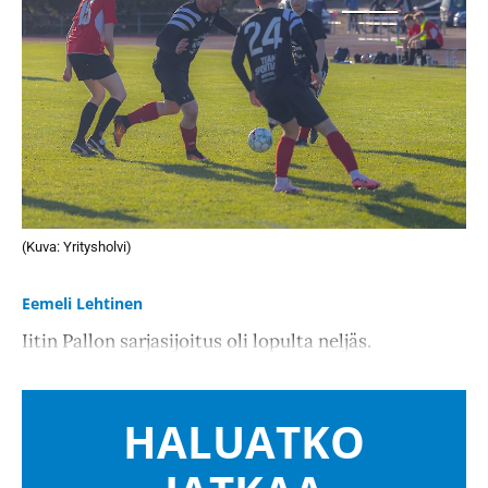
(Kuva: Yritysholvi)
Eemeli Lehtinen
Iitin Pallon sarjasijoitus oli lopulta neljäs.
HALUATKO