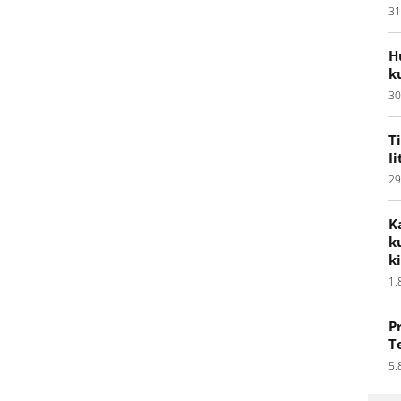
31
H
k
30
T
I
29
K
k
k
1.
P
T
5.