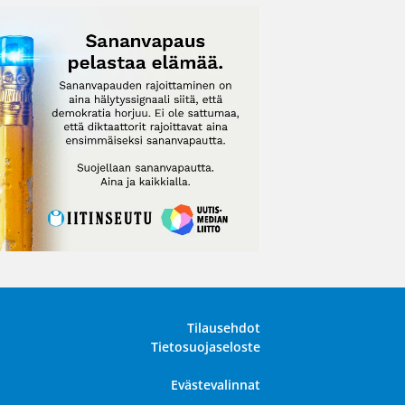
Tilausehdot
Tietosuojaseloste
Evästevalinnat