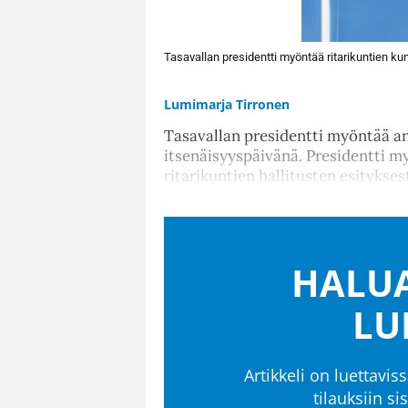
Tasavallan presidentti myöntää ritarikuntien k
Lumimarja Tirronen
Tasavallan presidentti myöntää an
itsenäisyyspäivänä. Presidentti my
ritarikuntien hallitusten esitykses
HALUA
LU
Artikkeli on luettaviss
tilauksiin s