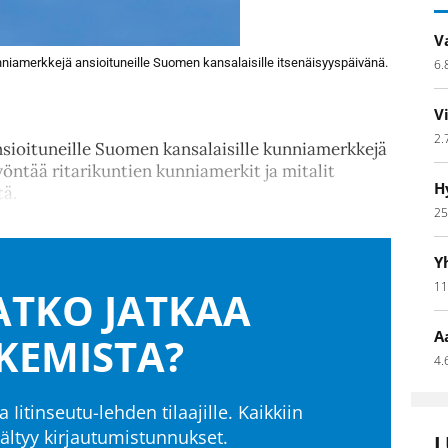
V
unniamerkkejä ansioituneille Suomen kansalaisille itsenäisyyspäivänä.
6.
V
2.
sioituneille Suomen kansalaisille kunniamerkkejä
öntää ritarikuntien kunniamerkit ja mitalit
H
tä.
25
Y
11
TKO JATKAA
A
KEMISTA?
4.
a Iitinseutu-lehden tilaajille. Kaikkiin
isältyy kirjautumistunnukset.
L