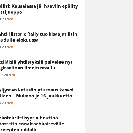
oliisi: Kausalassa jäi haaviin epäilty
attijuoppo
8.2026
ahti Historic Rally tuo kisaajat Iitin
eudulle elokuussa
8.2026
ittiläisiä yhdistyksiä palvelee nyt
igitaalinen ilmoitustaulu
.7.2026
yljysten katusählyturnaus kasvoi
älleen – Mukana jo 16 joukkuetta
8.2026
okotekriittisyys aiheuttaa
aasteita ennaltaehkäisevälle
erveydenhoidolle