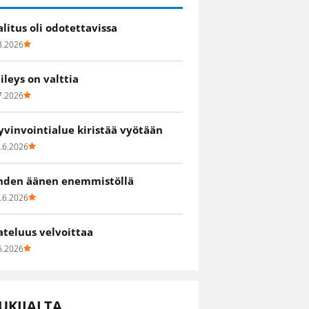
alitus oli odotettavissa
8.2026
iileys on valttia
7.2026
yvinvointialue kiristää vyötään
.6.2026
hden äänen enemmistöllä
.6.2026
ateluus velvoittaa
6.2026
UKIJALTA