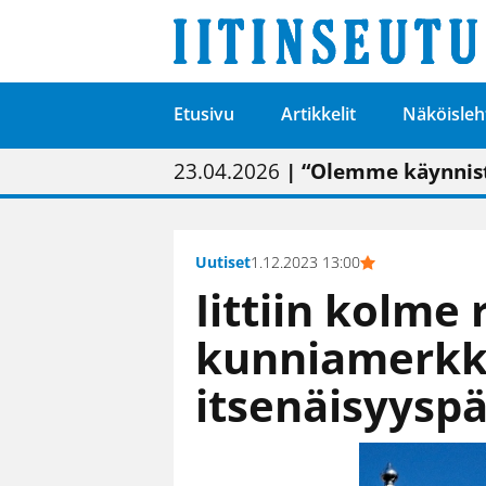
Etusivu
Artikkelit
Näköisleh
01.02.2026
05.02.2026
23.04.2026
| Painon vaihtumise
| Uudistettu kunnan
| “Olemme käynnist
09.05.2026
| "Maalla on totut
Uutiset
1.12.2023 13:00
Iittiin kolme 
kunniamerkk
itsenäisyysp