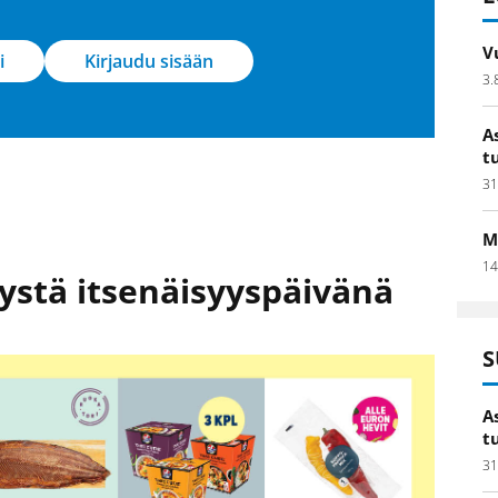
V
i
Kirjaudu sisään
3.
A
t
31
M
14
nystä itsenäisyyspäivänä
S
A
t
31