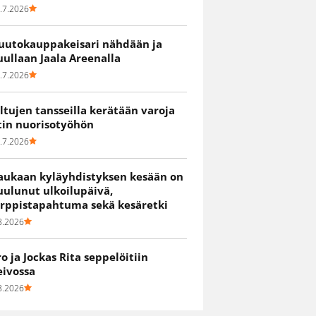
.7.2026
uutokauppakeisari nähdään ja
uullaan Jaala Areenalla
.7.2026
iltujen tansseilla kerätään varoja
itin nuorisotyöhön
.7.2026
aukaan kyläyhdistyksen kesään on
uulunut ulkoilupäivä,
irppistapahtuma sekä kesäretki
8.2026
ro ja Jockas Rita seppelöitiin
eivossa
8.2026