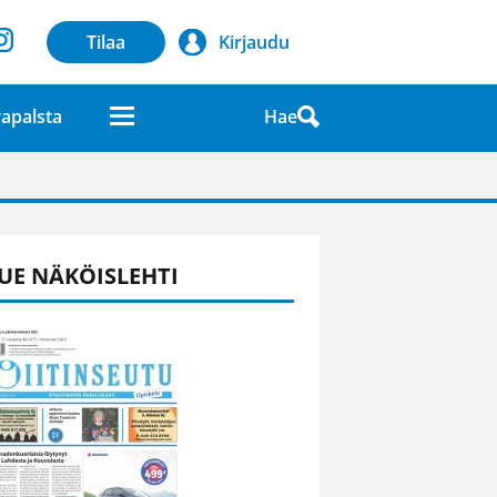
Tilaa
Kirjaudu
Hae
apalsta
laatuna lehdessä
UE NÄKÖISLEHTI