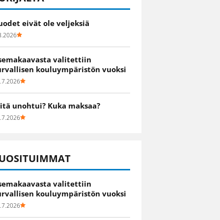
uodet eivät ole veljeksiä
8.2026
semakaavasta valitettiin
urvallisen kouluympäristön vuoksi
.7.2026
itä unohtui? Kuka maksaa?
.7.2026
UOSITUIMMAT
semakaavasta valitettiin
urvallisen kouluympäristön vuoksi
.7.2026