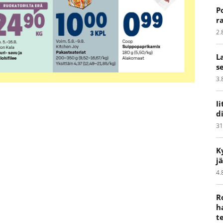
P
r
2.
L
s
3.
I
d
31
K
j
4.
R
h
t