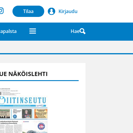
Tilaa
Kirjaudu
Hae
apalsta
laatuna lehdessä
UE NÄKÖISLEHTI