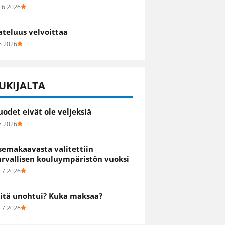
.6.2026
ateluus velvoittaa
6.2026
UKIJALTA
uodet eivät ole veljeksiä
8.2026
semakaavasta valitettiin
urvallisen kouluympäristön vuoksi
.7.2026
itä unohtui? Kuka maksaa?
.7.2026