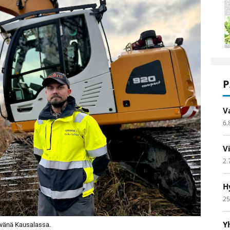
P
V
6.
V
2.
H
25
Y
ivänä Kausalassa.