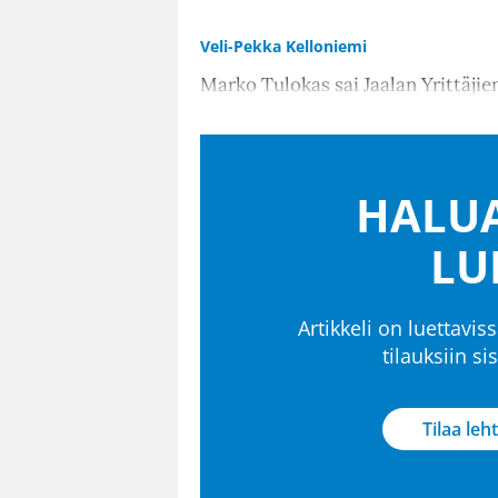
Veli-Pekka Kelloniemi
Marko Tulokas sai Jaalan Yrittäjie
HALUA
LU
Artikkeli on luettaviss
tilauksiin s
Tilaa leht