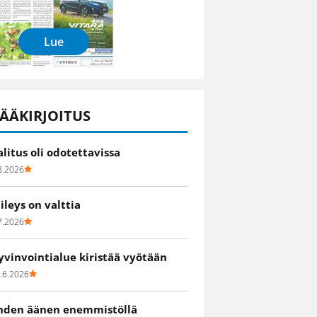
Lue
ÄÄKIRJOITUS
alitus oli odotettavissa
8.2026
iileys on valttia
7.2026
yvinvointialue kiristää vyötään
.6.2026
hden äänen enemmistöllä