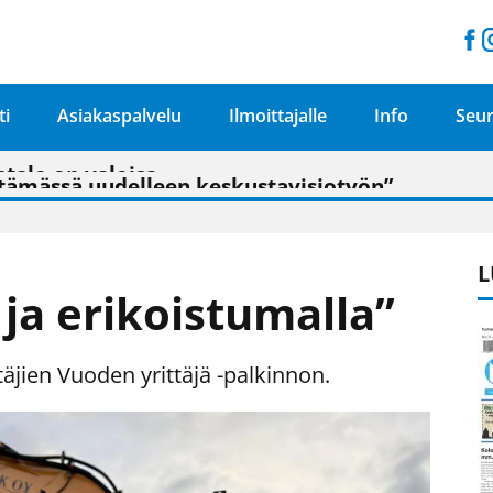
ti
Asiakaspalvelu
Ilmoittajalle
Info
Seur
n pitäisi näkyä hieman parempana painojäljen 
talo on valoisa
ämässä uudelleen keskustavisiotyön”
tu elämään omavaraisemmin kuin kaupungissa"
L
 ja erikoistumalla”
täjien Vuoden yrittäjä -palkinnon.