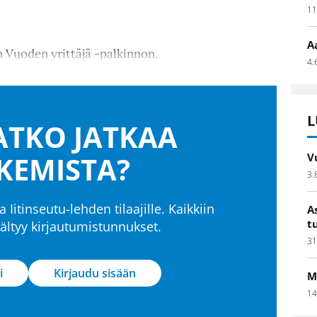
11
A
n Vuoden yrittäjä -palkinnon.
4.
L
TKO JATKAA
KEMISTA?
V
3.
a Iitinseutu-lehden tilaajille. Kaikkiin
A
t
isältyy kirjautumistunnukset.
31
i
Kirjaudu sisään
M
14