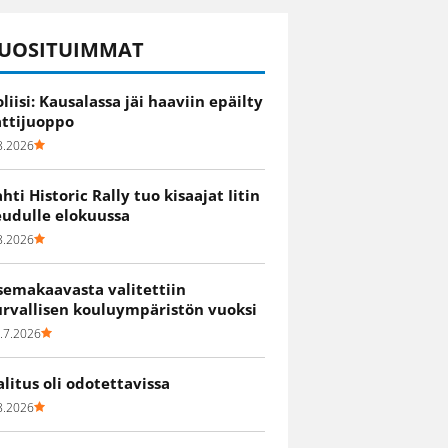
UOSITUIMMAT
oliisi: Kausalassa jäi haaviin epäilty
attijuoppo
8.2026
ahti Historic Rally tuo kisaajat Iitin
eudulle elokuussa
8.2026
semakaavasta valitettiin
urvallisen kouluympäristön vuoksi
.7.2026
alitus oli odotettavissa
8.2026