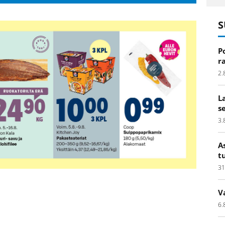
S
P
r
2.
L
s
3.
A
t
31
V
6.