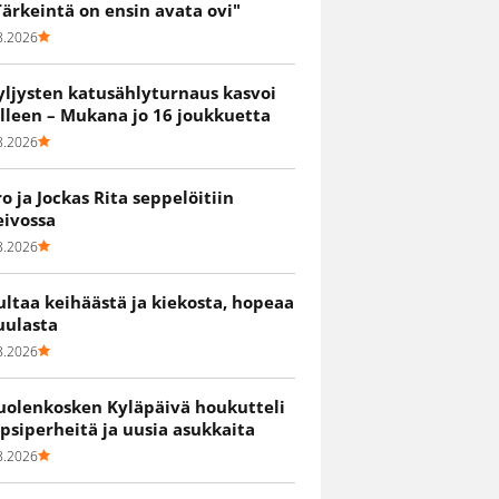
Tärkeintä on ensin avata ovi"
8.2026
yljysten katusählyturnaus kasvoi
älleen – Mukana jo 16 joukkuetta
8.2026
ro ja Jockas Rita seppelöitiin
eivossa
8.2026
ultaa keihäästä ja kiekosta, hopeaa
uulasta
8.2026
uolenkosken Kyläpäivä houkutteli
apsiperheitä ja uusia asukkaita
8.2026