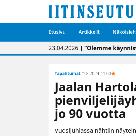
Etusivu
Artikkelit
Näköisleh
01.02.2026
05.02.2026
23.04.2026
| Painon vaihtumise
| Uudistettu kunnan
| “Olemme käynnist
09.05.2026
| "Maalla on totut
Tapahtumat
21.8.2024 11:00
Jaalan Harto
pienviljelijäy
jo 90 vuotta
Vuosijuhlassa nähtiin näytel