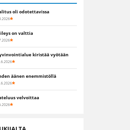
alitus oli odotettavissa
8.2026
iileys on valttia
7.2026
yvinvointialue kiristää vyötään
.6.2026
hden äänen enemmistöllä
.6.2026
ateluus velvoittaa
6.2026
UKIJALTA