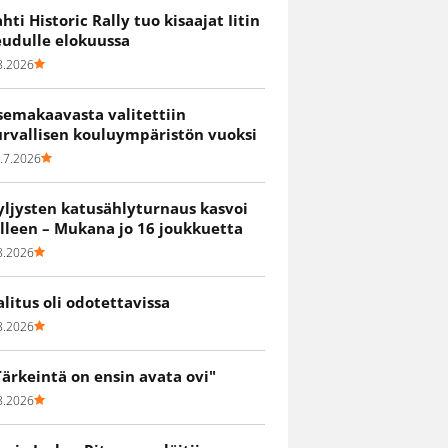
ahti Historic Rally tuo kisaajat Iitin
eudulle elokuussa
8.2026
semakaavasta valitettiin
urvallisen kouluympäristön vuoksi
.7.2026
yljysten katusählyturnaus kasvoi
älleen – Mukana jo 16 joukkuetta
8.2026
alitus oli odotettavissa
8.2026
Tärkeintä on ensin avata ovi"
8.2026