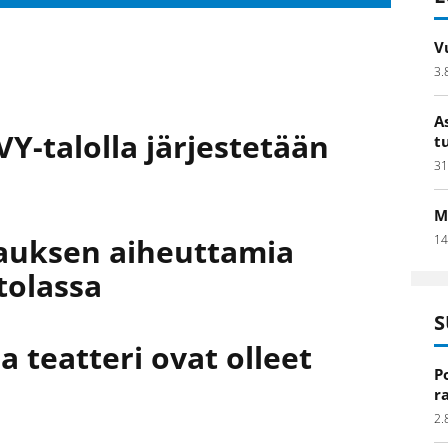
V
3.
A
VY-talolla järjestetään
t
31
M
tauksen aiheuttamia
14
tolassa
S
ja teatteri ovat olleet
P
r
2.