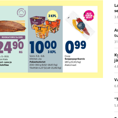
L
s
3.
A
t
31
K
j
4.
V
6.
"
5.