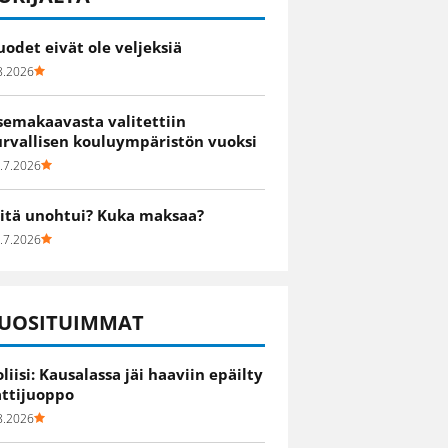
uodet eivät ole veljeksiä
8.2026
semakaavasta valitettiin
urvallisen kouluympäristön vuoksi
.7.2026
itä unohtui? Kuka maksaa?
.7.2026
UOSITUIMMAT
oliisi: Kausalassa jäi haaviin epäilty
attijuoppo
8.2026