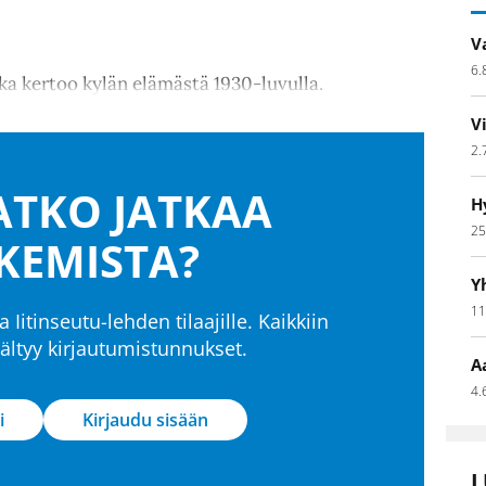
V
6.
ka kertoo kylän elämästä 1930-luvulla.
V
2.
TKO JATKAA
H
25
KEMISTA?
Y
11
a Iitinseutu-lehden tilaajille. Kaikkiin
isältyy kirjautumistunnukset.
A
4.
i
Kirjaudu sisään
L