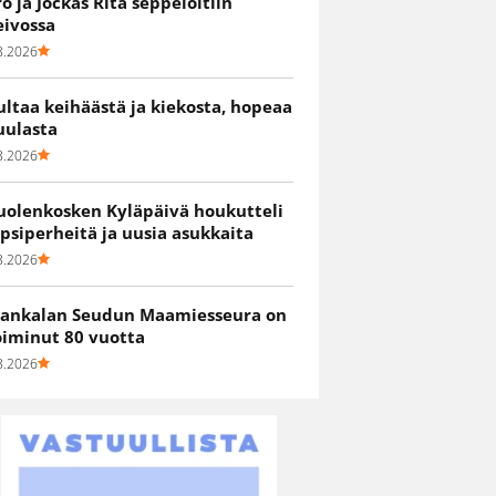
ro ja Jockas Rita seppelöitiin
eivossa
8.2026
ultaa keihäästä ja kiekosta, hopeaa
uulasta
8.2026
uolenkosken Kyläpäivä houkutteli
apsiperheitä ja uusia asukkaita
8.2026
ankalan Seudun Maamiesseura on
oiminut 80 vuotta
8.2026