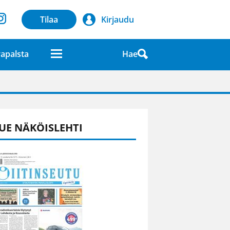
Tilaa
Kirjaudu
Hae
apalsta
laatuna lehdessä
UE NÄKÖISLEHTI