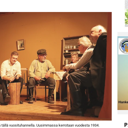
P
miä tällä vuosituhannella. Uusimmassa kerrotaan vuodesta 1934.