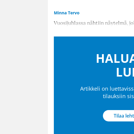
Minna Tervo
Vuosijuhlassa nähtiin näytelmä, jo
HALUA
LU
Artikkeli on luettaviss
tilauksiin s
Tilaa leht