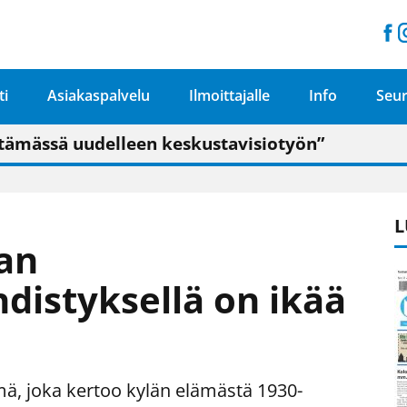
ti
Asiakaspalvelu
Ilmoittajalle
Info
Seur
n pitäisi näkyä hieman parempana painojäljen 
talo on valoisa
ämässä uudelleen keskustavisiotyön”
tu elämään omavaraisemmin kuin kaupungissa"
L
lan
hdistyksellä on ikää
mä, joka kertoo kylän elämästä 1930-