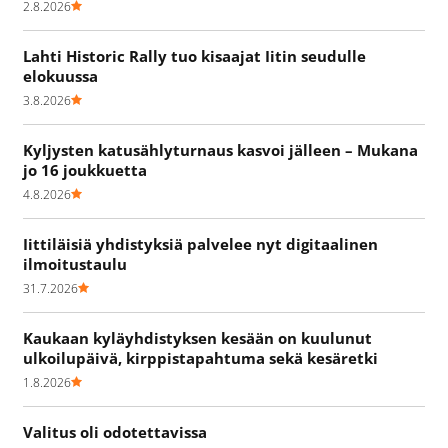
2.8.2026
Lahti Historic Rally tuo kisaajat Iitin seudulle
elokuussa
3.8.2026
Kyljysten katusählyturnaus kasvoi jälleen – Mukana
jo 16 joukkuetta
4.8.2026
Iittiläisiä yhdistyksiä palvelee nyt digitaalinen
ilmoitustaulu
31.7.2026
Kaukaan kyläyhdistyksen kesään on kuulunut
ulkoilupäivä, kirppistapahtuma sekä kesäretki
1.8.2026
Valitus oli odotettavissa