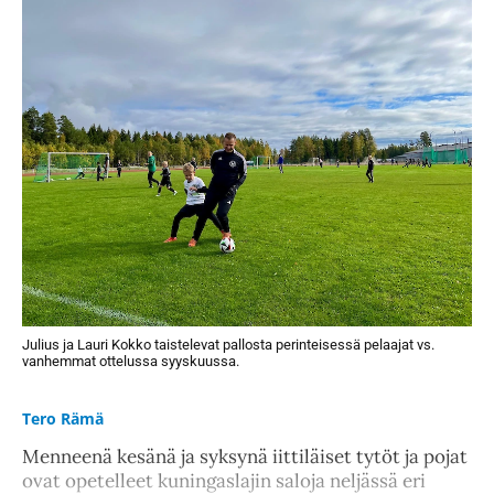
Julius ja Lauri Kokko taistelevat pallosta perinteisessä pelaajat vs.
vanhemmat ottelussa syyskuussa.
Tero Rämä
Menneenä kesänä ja syksynä iittiläiset tytöt ja pojat
ovat opetelleet kuningaslajin saloja neljässä eri