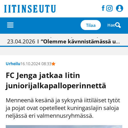
Tilaa
Hae
01.02.2026
05.02.2026
23.04.2026
| Painon vaihtumisen pitäisi näkyä hieman parempana painojäljen laatuna lehdessä
| Uudistettu kunnantalo on valoisa
| “Olemme käynnistämässä uudelleen keskustavisiotyön”
09.05.2026
| "Maalla on totuttu elämään omavaraisemmin kuin kaupungissa"
Urheilu
16.10.2024 08:33
FC Jenga jatkaa Iitin
juniorijalkapalloperinnettä
Menneenä kesänä ja syksynä iittiläiset tytöt
ja pojat ovat opetelleet kuningaslajin saloja
neljässä eri valmennusryhmässä.