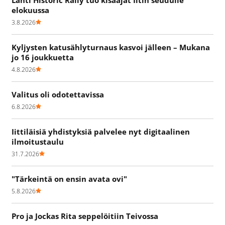
Lahti Historic Rally tuo kisaajat Iitin seudulle
elokuussa
3.8.2026
Kyljysten katusählyturnaus kasvoi jälleen – Mukana
jo 16 joukkuetta
4.8.2026
Valitus oli odotettavissa
6.8.2026
Iittiläisiä yhdistyksiä palvelee nyt digitaalinen
ilmoitustaulu
31.7.2026
"Tärkeintä on ensin avata ovi"
5.8.2026
Pro ja Jockas Rita seppelöitiin Teivossa