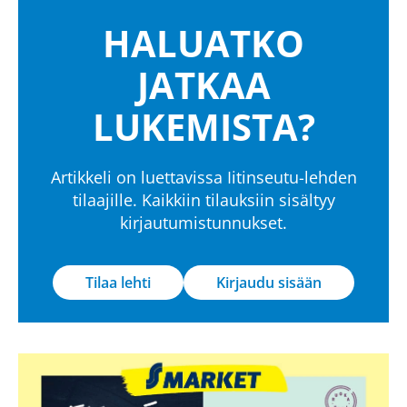
HALUATKO
JATKAA
LUKEMISTA?
Artikkeli on luettavissa Iitinseutu-lehden
tilaajille. Kaikkiin tilauksiin sisältyy
kirjautumistunnukset.
Tilaa lehti
Kirjaudu sisään