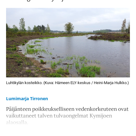
Luhtikylän kosteikko. (Kuva: Hämeen ELY-keskus / Heini-Marja Hulkko.)
Lumimarja Tirronen
Päijänteen poikkeukselliseen vedenkorkeuteen ovat
vaikuttaneet talven tulvaongelmat Kymijoen
alaosalla.