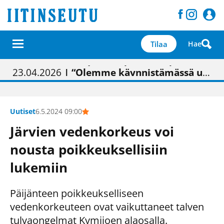
Tilaa
Hae
01.02.2026
05.02.2026
23.04.2026
| Painon vaihtumisen pitäisi näkyä hieman parempana painojäljen laatuna lehdessä
| Uudistettu kunnantalo on valoisa
| “Olemme käynnistämässä uudelleen keskustavisiotyön”
09.05.2026
| "Maalla on totuttu elämään omavaraisemmin kuin kaupungissa"
Uutiset
6.5.2024 09:00
Järvien vedenkorkeus voi
nousta poikkeuksellisiin
lukemiin
Päijänteen poikkeukselliseen
vedenkorkeuteen ovat vaikuttaneet talven
tulvaongelmat Kymijoen alaosalla.