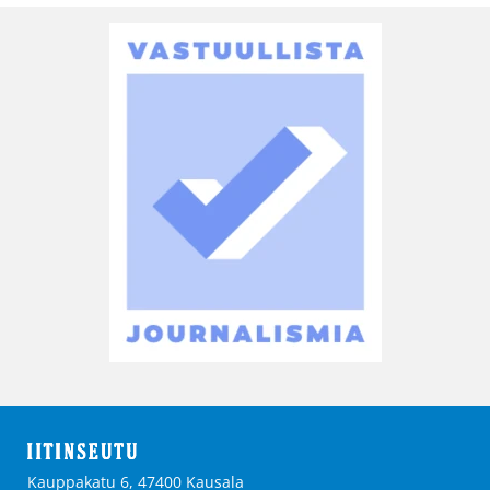
Kauppakatu 6, 47400 Kausala