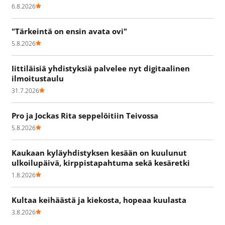
6.8.2026
"Tärkeintä on ensin avata ovi"
5.8.2026
Iittiläisiä yhdistyksiä palvelee nyt digitaalinen
ilmoitustaulu
31.7.2026
Pro ja Jockas Rita seppelöitiin Teivossa
5.8.2026
Kaukaan kyläyhdistyksen kesään on kuulunut
ulkoilupäivä, kirppistapahtuma sekä kesäretki
1.8.2026
Kultaa keihäästä ja kiekosta, hopeaa kuulasta
3.8.2026