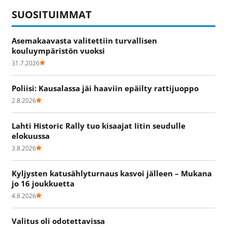
SUOSITUIMMAT
Asemakaavasta valitettiin turvallisen
kouluympäristön vuoksi
31.7.2026
Poliisi: Kausalassa jäi haaviin epäilty rattijuoppo
2.8.2026
Lahti Historic Rally tuo kisaajat Iitin seudulle
elokuussa
3.8.2026
Kyljysten katusählyturnaus kasvoi jälleen – Mukana
jo 16 joukkuetta
4.8.2026
Valitus oli odotettavissa