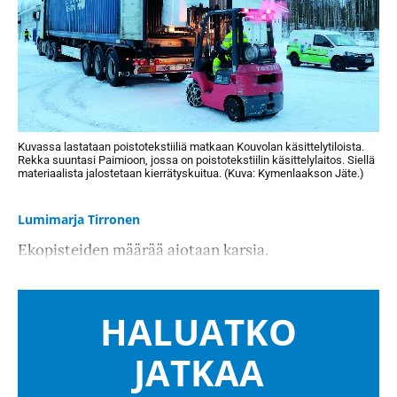
Kuvassa lastataan poistotekstiiliä matkaan Kouvolan käsittelytiloista.
Rekka suuntasi Paimioon, jossa on poistotekstiilin käsittelylaitos. Siellä
materiaalista jalostetaan kierrätyskuitua. (Kuva: Kymenlaakson Jäte.)
Lumimarja Tirronen
Ekopisteiden määrää aiotaan karsia.
HALUATKO
JATKAA