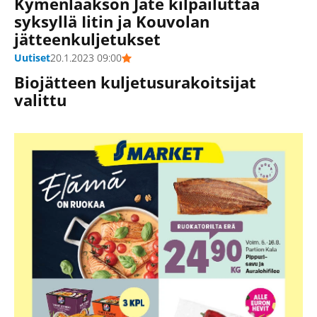
Kymenlaakson Jäte kilpailuttaa
syksyllä Iitin ja Kouvolan
jätteenkuljetukset
Uutiset
20.1.2023 09:00
Biojätteen kuljetusurakoitsijat
valittu