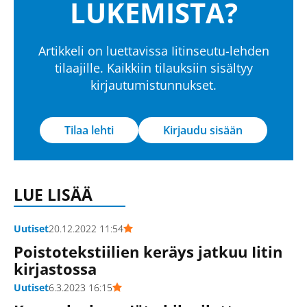
LUKEMISTA?
Artikkeli on luettavissa Iitinseutu-lehden
tilaajille. Kaikkiin tilauksiin sisältyy
kirjautumistunnukset.
Tilaa lehti
Kirjaudu sisään
LUE LISÄÄ
Uutiset
20.12.2022 11:54
Poistotekstiilien keräys jatkuu Iitin
kirjastossa
Uutiset
6.3.2023 16:15