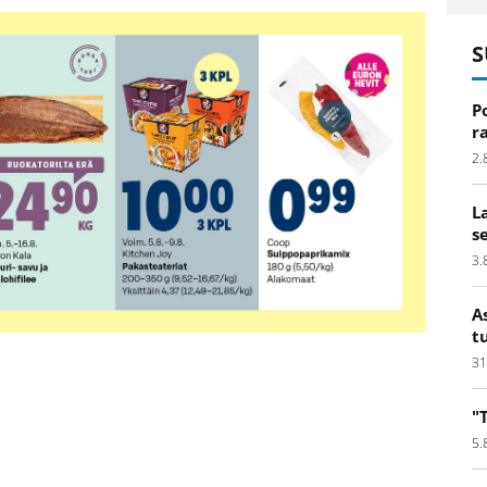
S
P
r
2.
L
s
3.
A
t
31
"
5.