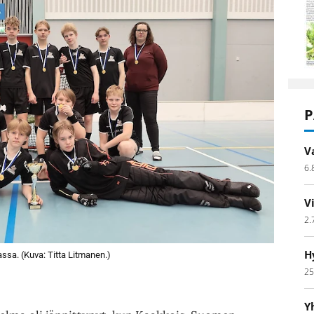
P
V
6.
V
2.
H
ssa. (Kuva: Titta Litmanen.)
25
Y