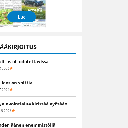
Lue
ÄÄKIRJOITUS
alitus oli odotettavissa
8.2026
iileys on valttia
7.2026
yvinvointialue kiristää vyötään
.6.2026
hden äänen enemmistöllä