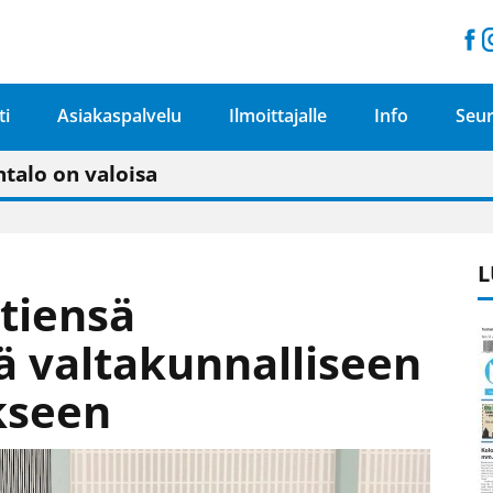
ti
Asiakaspalvelu
Ilmoittajalle
Info
Seur
n pitäisi näkyä hieman parempana painojäljen 
talo on valoisa
ämässä uudelleen keskustavisiotyön”
tu elämään omavaraisemmin kuin kaupungissa"
L
 tiensä
tä valtakunnalliseen
kseen