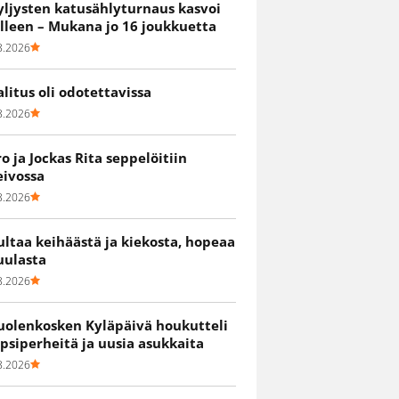
yljysten katusählyturnaus kasvoi
älleen – Mukana jo 16 joukkuetta
8.2026
alitus oli odotettavissa
8.2026
ro ja Jockas Rita seppelöitiin
eivossa
8.2026
ultaa keihäästä ja kiekosta, hopeaa
uulasta
8.2026
uolenkosken Kyläpäivä houkutteli
apsiperheitä ja uusia asukkaita
8.2026