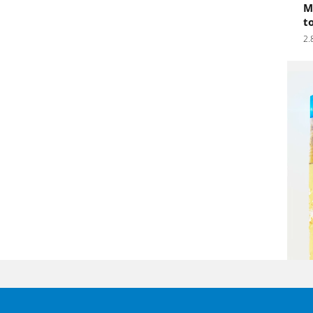
M
t
2.