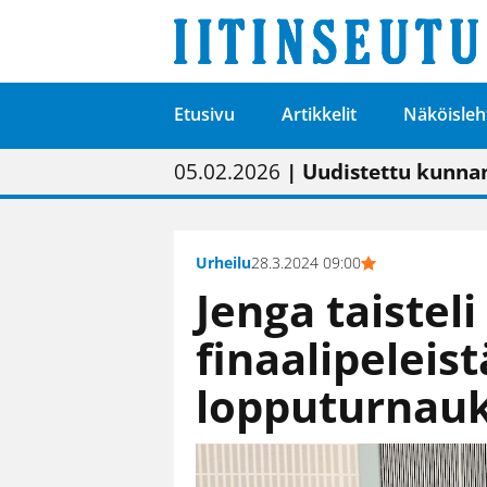
Etusivu
Artikkelit
Näköisleh
01.02.2026
05.02.2026
23.04.2026
| Painon vaihtumise
| Uudistettu kunnan
| “Olemme käynnist
09.05.2026
| "Maalla on totut
Urheilu
28.3.2024 09:00
Jenga taisteli
finaalipeleis
lopputurnau