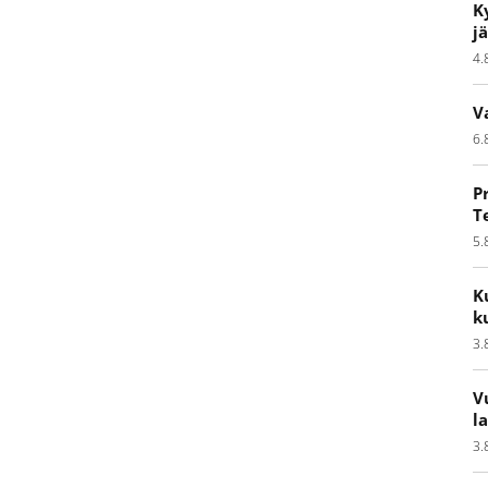
K
j
4.
V
6.
P
T
5.
K
k
3.
V
l
3.