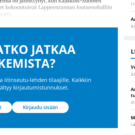
elma oli jännittynyt, kun Kaakkois-Suomen
11
eet kokoontuivat Lappeenrannan Joutsenohalliin
usta.
A
4.
TKO JATKAA
L
KEMISTA?
V
3.
a Iitinseutu-lehden tilaajille. Kaikkiin
isältyy kirjautumistunnukset.
A
t
31
i
Kirjaudu sisään
M
14