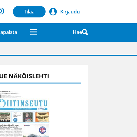
Tilaa
Kirjaudu
Hae
apalsta
laatuna lehdessä
UE NÄKÖISLEHTI