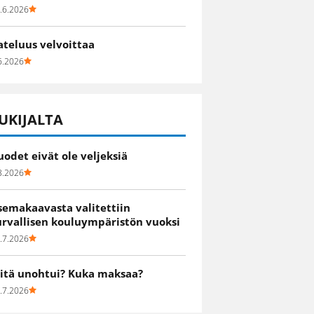
.6.2026
ateluus velvoittaa
6.2026
UKIJALTA
uodet eivät ole veljeksiä
8.2026
semakaavasta valitettiin
urvallisen kouluympäristön vuoksi
.7.2026
itä unohtui? Kuka maksaa?
.7.2026