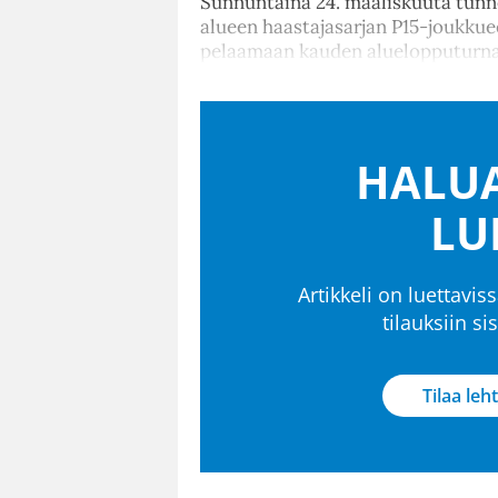
Sunnuntaina 24. maaliskuuta tunn
alueen haastajasarjan P15-joukku
pelaamaan kauden aluelopputurna
HALUA
LU
Artikkeli on luettaviss
tilauksiin s
Tilaa leht