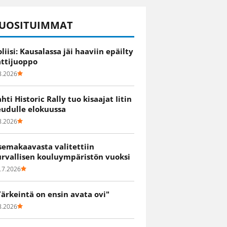
UOSITUIMMAT
oliisi: Kausalassa jäi haaviin epäilty
attijuoppo
8.2026
ahti Historic Rally tuo kisaajat Iitin
eudulle elokuussa
8.2026
semakaavasta valitettiin
urvallisen kouluympäristön vuoksi
.7.2026
Tärkeintä on ensin avata ovi"
8.2026