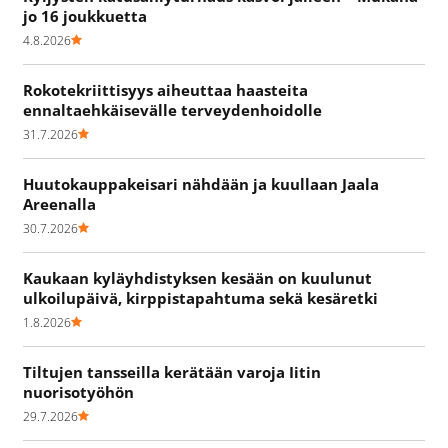
jo 16 joukkuetta
4.8.2026
Rokotekriittisyys aiheuttaa haasteita
ennaltaehkäisevälle terveydenhoidolle
31.7.2026
Huutokauppakeisari nähdään ja kuullaan Jaala
Areenalla
30.7.2026
Kaukaan kyläyhdistyksen kesään on kuulunut
ulkoilupäivä, kirppistapahtuma sekä kesäretki
1.8.2026
Tiltujen tansseilla kerätään varoja Iitin
nuorisotyöhön
29.7.2026