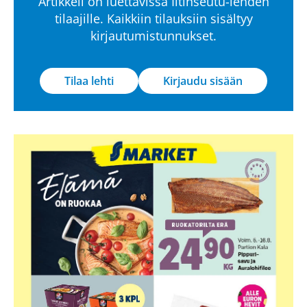
Artikkeli on luettavissa Iitinseutu-lehden
tilaajille. Kaikkiin tilauksiin sisältyy
kirjautumistunnukset.
Tilaa lehti
Kirjaudu sisään