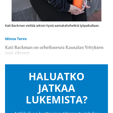
Kati Backman viettää arkisin hyviä aamukahvihetkiä työpaikallaan.
Minna Tervo
Kati Backman on urheiluseura Kausalan Yrityksen
uusi sihteeri.
HALUATKO
JATKAA
LUKEMISTA?