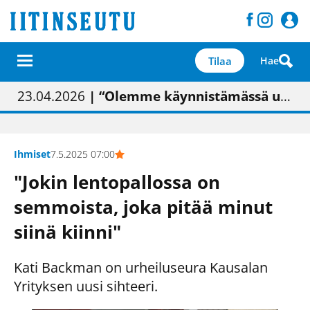
Tilaa
Hae
01.02.2026
05.02.2026
23.04.2026
| Painon vaihtumisen pitäisi näkyä hieman parempana painojäljen laatuna lehdessä
| Uudistettu kunnantalo on valoisa
| “Olemme käynnistämässä uudelleen keskustavisiotyön”
09.05.2026
| "Maalla on totuttu elämään omavaraisemmin kuin kaupungissa"
Ihmiset
7.5.2025 07:00
"Jokin lentopallossa on
semmoista, joka pitää minut
siinä kiinni"
Kati Backman on urheiluseura Kausalan
Yrityksen uusi sihteeri.