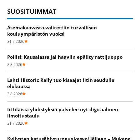
SUOSITUIMMAT
Asemakaavasta valitettiin turvallisen
kouluympäristön vuoksi
31.7.2026
Poliisi: Kausalassa jäi haaviin epäilty rattijuoppo
2.8.2026
Lahti Historic Rally tuo kisaajat Iitin seudulle
elokuussa
3.8.2026
Iittiläisiä yhdistyksiä palvelee nyt digitaalinen
ilmoitustaulu
31.7.2026
Kyljysten katusählyturnaus kasvoi jälleen – Mukana