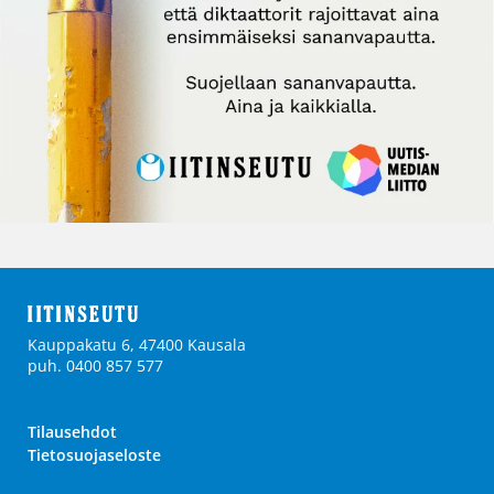
Kauppakatu 6, 47400 Kausala
puh. 0400 857 577
Tilausehdot
Tietosuojaseloste