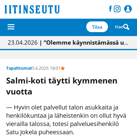
Tilaa
Hae
01.02.2026
05.02.2026
23.04.2026
| Painon vaihtumisen pitäisi näkyä hieman parempana painojäljen laatuna lehdessä
| Uudistettu kunnantalo on valoisa
| “Olemme käynnistämässä uudelleen keskustavisiotyön”
09.05.2026
| "Maalla on totuttu elämään omavaraisemmin kuin kaupungissa"
Tapahtumat
5.6.2025 18:01
Salmi-koti täytti kymmenen
vuotta
— Hyvin olet palvellut talon asukkaita ja
henkilökuntaa ja läheistenkin on ollut hyvä
vierailla talossa, totesi palveluesihenkilö
Satu Jokela puheessaan.