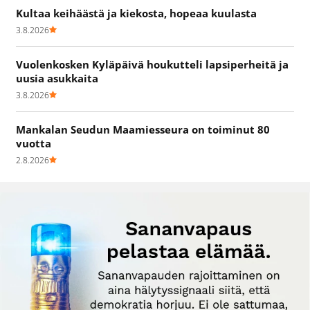
Kultaa keihäästä ja kiekosta, hopeaa kuulasta
3.8.2026
Vuolenkosken Kyläpäivä houkutteli lapsiperheitä ja
uusia asukkaita
3.8.2026
Mankalan Seudun Maamiesseura on toiminut 80
vuotta
2.8.2026