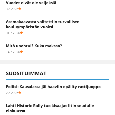
Vuodet eivät ole veljeksiä
3.8.2026
Asemakaavasta valitettiin turvallisen
kouluympäristön vuoksi
31.7.2026
Mitä unohtui? Kuka maksaa?
14.7.2026
SUOSITUIMMAT
Poliisi: Kausalassa jäi haaviin epäilty rattijuoppo
2.8.2026
Lahti Historic Rally tuo kisaajat Iitin seudulle
elokuussa