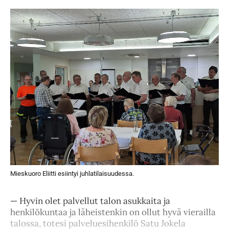
Mieskuoro Eliitti esiintyi juhlatilaisuudessa.
— Hyvin olet palvellut talon asukkaita ja
henkilökuntaa ja läheistenkin on ollut hyvä vierailla
talossa, totesi palveluesihenkilö Satu Jokela