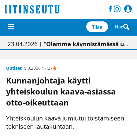
Tilaa
Hae
01.02.2026
05.02.2026
23.04.2026
| Painon vaihtumisen pitäisi näkyä hieman parempana painojäljen laatuna lehdessä
| Uudistettu kunnantalo on valoisa
| “Olemme käynnistämässä uudelleen keskustavisiotyön”
09.05.2026
| "Maalla on totuttu elämään omavaraisemmin kuin kaupungissa"
Uutiset
19.3.2026 17:27
Kunnanjohtaja käytti
yhteiskoulun kaava-asiassa
otto-oikeuttaan
Yhteiskoulun kaava jumiutui toistamiseen
tekniseen lautakuntaan.