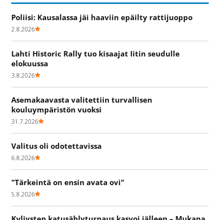
Poliisi: Kausalassa jäi haaviin epäilty rattijuoppo
2.8.2026
Lahti Historic Rally tuo kisaajat Iitin seudulle
elokuussa
3.8.2026
Asemakaavasta valitettiin turvallisen
kouluympäristön vuoksi
31.7.2026
Valitus oli odotettavissa
6.8.2026
"Tärkeintä on ensin avata ovi"
5.8.2026
Kyljysten katusählyturnaus kasvoi jälleen – Mukana