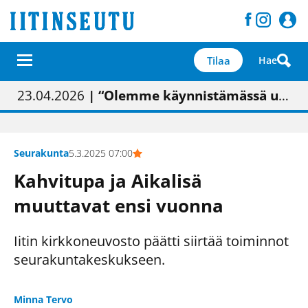
Tilaa
Hae
01.02.2026
05.02.2026
23.04.2026
| Painon vaihtumisen pitäisi näkyä hieman parempana painojäljen laatuna lehdessä
| Uudistettu kunnantalo on valoisa
| “Olemme käynnistämässä uudelleen keskustavisiotyön”
09.05.2026
| "Maalla on totuttu elämään omavaraisemmin kuin kaupungissa"
Seurakunta
5.3.2025 07:00
Kahvitupa ja Aikalisä
muuttavat ensi vuonna
Iitin kirkkoneuvosto päätti siirtää toiminnot
seurakuntakeskukseen.
Minna Tervo