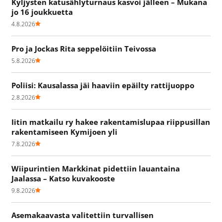
Kyljysten katusählyturnaus kasvoi jälleen – Mukana
jo 16 joukkuetta
4.8.2026
Pro ja Jockas Rita seppelöitiin Teivossa
5.8.2026
Poliisi: Kausalassa jäi haaviin epäilty rattijuoppo
2.8.2026
Iitin matkailu ry hakee rakentamislupaa riippusillan
rakentamiseen Kymijoen yli
7.8.2026
Wiipurintien Markkinat pidettiin lauantaina
Jaalassa – Katso kuvakooste
9.8.2026
Asemakaavasta valitettiin turvallisen