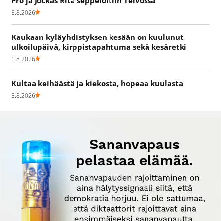
Pro ja Jockas Rita seppelöitiin Teivossa
5.8.2026
Kaukaan kyläyhdistyksen kesään on kuulunut
ulkoilupäivä, kirppistapahtuma sekä kesäretki
1.8.2026
Kultaa keihäästä ja kiekosta, hopeaa kuulasta
3.8.2026