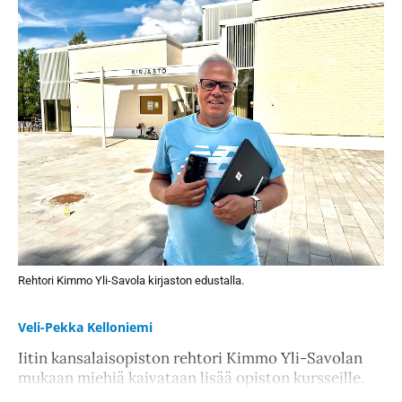
Rehtori Kimmo Yli-Savola kirjaston edustalla.
Veli-Pekka Kelloniemi
Iitin kansalaisopiston rehtori Kimmo Yli-Savolan
mukaan miehiä kaivataan lisää opiston kursseille.