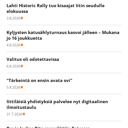
Lahti Historic Rally tuo kisaajat Iitin seudulle
elokuussa
3.8.2026
Kyljysten katusählyturnaus kasvoi jälleen – Mukana
jo 16 joukkuetta
4.8.2026
Valitus oli odotettavissa
6.8.2026
"Tärkeintä on ensin avata ovi"
5.8.2026
Iittiläisiä yhdistyksiä palvelee nyt digitaalinen
ilmoitustaulu
31.7.2026