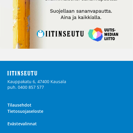
Kauppakatu 6, 47400 Kausala
puh. 0400 857 577
Tilausehdot
Tietosuojaseloste
Evästevalinnat