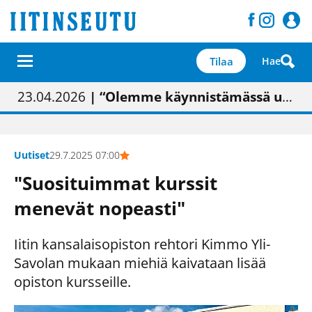
Tilaa
Hae
01.02.2026
05.02.2026
23.04.2026
| Painon vaihtumisen pitäisi näkyä hieman parempana painojäljen laatuna lehdessä
| Uudistettu kunnantalo on valoisa
| “Olemme käynnistämässä uudelleen keskustavisiotyön”
09.05.2026
| "Maalla on totuttu elämään omavaraisemmin kuin kaupungissa"
Uutiset
29.7.2025 07:00
"Suosituimmat kurssit
menevät nopeasti"
Iitin kansalaisopiston rehtori Kimmo Yli-
Savolan mukaan miehiä kaivataan lisää
opiston kursseille.