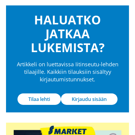
HALUATKO
JATKAA
LUKEMISTA?
Artikkeli on luettavissa Iitinseutu-lehden
tilaajille. Kaikkiin tilauksiin sisältyy
kirjautumistunnukset.
Tilaa lehti
Kirjaudu sisään