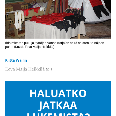
Iitin miesten pukuja, tyttöjen Vanha Karjalan sekä naisten Seinäjoen
puku. (Kuvat: Eeva Maija Heikkilä)
Riitta Wallin
Eeva Maija Heikkilä (o.s.
HALUATKO
JATKAA