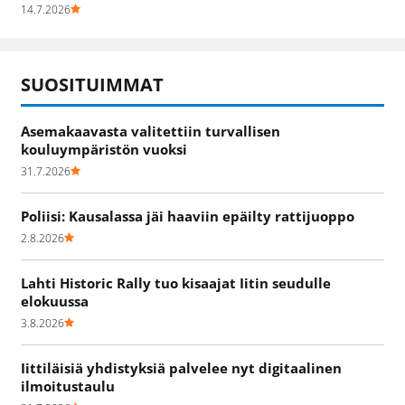
14.7.2026
SUOSITUIMMAT
Asemakaavasta valitettiin turvallisen
kouluympäristön vuoksi
31.7.2026
Poliisi: Kausalassa jäi haaviin epäilty rattijuoppo
2.8.2026
Lahti Historic Rally tuo kisaajat Iitin seudulle
elokuussa
3.8.2026
Iittiläisiä yhdistyksiä palvelee nyt digitaalinen
ilmoitustaulu