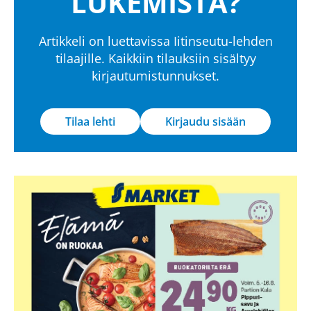
LUKEMISTA?
Artikkeli on luettavissa Iitinseutu-lehden
tilaajille. Kaikkiin tilauksiin sisältyy
kirjautumistunnukset.
Tilaa lehti
Kirjaudu sisään