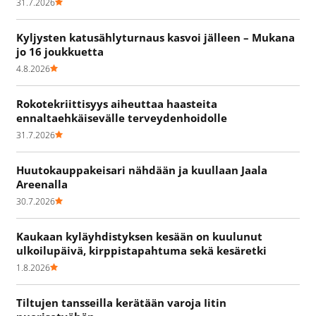
31.7.2026
Kyljysten katusählyturnaus kasvoi jälleen – Mukana
jo 16 joukkuetta
4.8.2026
Rokotekriittisyys aiheuttaa haasteita
ennaltaehkäisevälle terveydenhoidolle
31.7.2026
Huutokauppakeisari nähdään ja kuullaan Jaala
Areenalla
30.7.2026
Kaukaan kyläyhdistyksen kesään on kuulunut
ulkoilupäivä, kirppistapahtuma sekä kesäretki
1.8.2026
Tiltujen tansseilla kerätään varoja Iitin