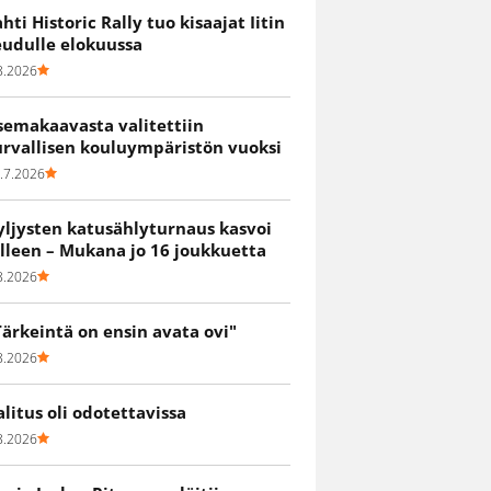
ahti Historic Rally tuo kisaajat Iitin
eudulle elokuussa
8.2026
semakaavasta valitettiin
urvallisen kouluympäristön vuoksi
.7.2026
yljysten katusählyturnaus kasvoi
älleen – Mukana jo 16 joukkuetta
8.2026
Tärkeintä on ensin avata ovi"
8.2026
alitus oli odotettavissa
8.2026