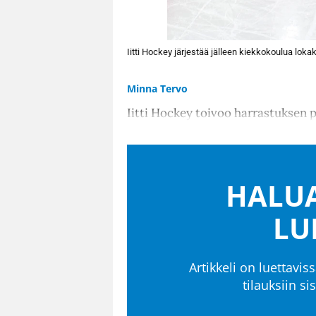
Iitti Hockey järjestää jälleen kiekkokoulua lok
Minna Tervo
Iitti Hockey toivoo harrastuksen pa
HALUA
LU
Artikkeli on luettaviss
tilauksiin s