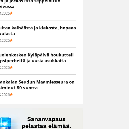
ro ja Jockas Rita seppelöitiin
eivossa
8.2026
ultaa keihäästä ja kiekosta, hopeaa
uulasta
8.2026
uolenkosken Kyläpäivä houkutteli
apsiperheitä ja uusia asukkaita
8.2026
ankalan Seudun Maamiesseura on
oiminut 80 vuotta
8.2026