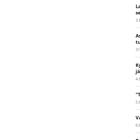
L
s
3.
A
t
31
K
j
4.
"
5.
V
6.