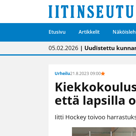
Etusivu
Artikkelit
Näköisleh
01.02.2026
05.02.2026
23.04.2026
| Painon vaihtumise
| Uudistettu kunnan
| “Olemme käynnist
09.05.2026
| "Maalla on totut
Urheilu
21.8.2023 09:00
Kiekkokoulus
että lapsilla 
Iitti Hockey toivoo harrastuks