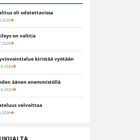
alitus oli odotettavissa
8.2026
iileys on valttia
7.2026
yvinvointialue kiristää vyötään
.6.2026
hden äänen enemmistöllä
.6.2026
ateluus velvoittaa
6.2026
UKIJALTA