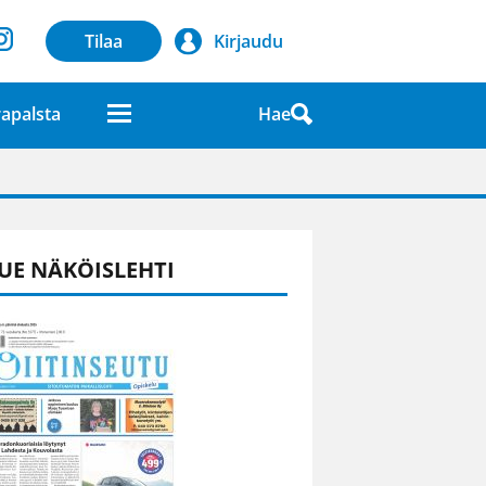
Tilaa
Kirjaudu
Hae
apalsta
laatuna lehdessä
UE NÄKÖISLEHTI