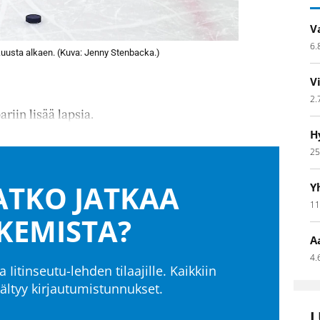
V
6.
akuusta alkaen. (Kuva: Jenny Stenbacka.)
V
2.
riin lisää lapsia.
H
25
TKO JATKAA
Y
11
KEMISTA?
A
4.
a Iitinseutu-lehden tilaajille. Kaikkiin
isältyy kirjautumistunnukset.
L