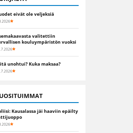
uodet eivät ole veljeksiä
8.2026
semakaavasta valitettiin
urvallisen kouluympäristön vuoksi
.7.2026
itä unohtui? Kuka maksaa?
.7.2026
UOSITUIMMAT
oliisi: Kausalassa jäi haaviin epäilty
attijuoppo
8.2026