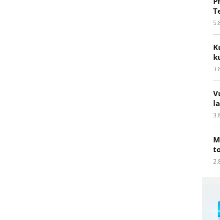
P
T
5.
K
k
3.
V
l
3.
M
t
2.