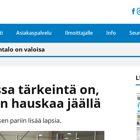
ti
Asiakaspalvelu
Ilmoittajalle
Info
Seur
n pitäisi näkyä hieman parempana painojäljen 
talo on valoisa
ämässä uudelleen keskustavisiotyön”
tu elämään omavaraisemmin kuin kaupungissa"
L
sa tärkeintä on,
on hauskaa jäällä
en pariin lisää lapsia.