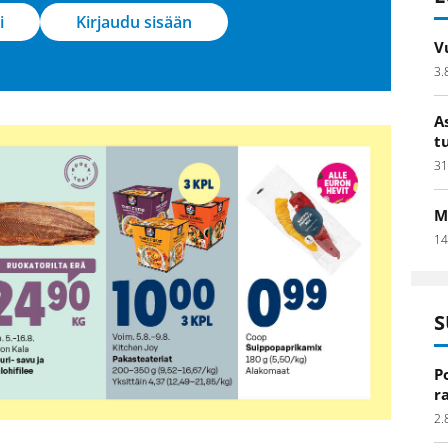
i
Kirjaudu sisään
V
3.
A
t
31
M
14
S
P
r
2.