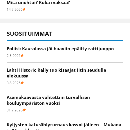
Mitä unohtui? Kuka maksaa?
14.7.2026
SUOSITUIMMAT
Poliisi: Kausalassa jäi haaviin epäilty rattijuoppo
2.8.2026
Lahti Historic Rally tuo kisaajat Iitin seudulle
elokuussa
3.8.2026
Asemakaavasta valitettiin turvallisen
kouluympäristön vuoksi
31.7.2026
Kyljysten katusählyturnaus kasvoi jälleen – Mukana