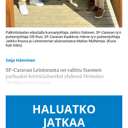
Palkintolaatan edustalla kunnanjohtaja Jarkko Salonen, SF-Caravan ry:n
puheenjohtaja Olli Rusi, SF-Caravan Kaakkois-Häme ry:n puheenjohtaja
Jarkko Kousa ja Leininrannan aluevastaava Matias Multamaa. (Kuva:
Kati Silén)
Seija Hänninen
SF-Caravan Leininranta on valittu Suomen
parhaaksi leirintäalueeksi yhdessä Heinolan
Heinäsaaren kanssa.
HALUATKO
JATKAA