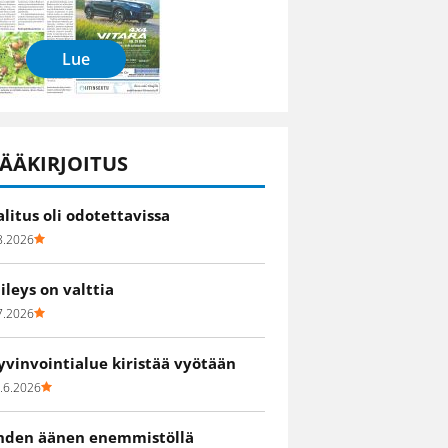
Lue
ÄÄKIRJOITUS
alitus oli odotettavissa
8.2026
iileys on valttia
7.2026
yvinvointialue kiristää vyötään
.6.2026
hden äänen enemmistöllä