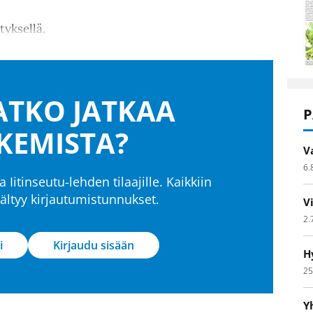
tyksellä.
TKO JATKAA
P
KEMISTA?
V
6.
a Iitinseutu-lehden tilaajille. Kaikkiin
isältyy kirjautumistunnukset.
V
2.
i
Kirjaudu sisään
H
25
Y