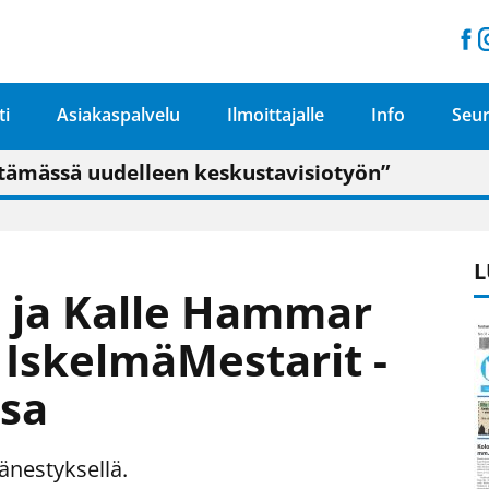
ti
Asiakaspalvelu
Ilmoittajalle
Info
Seur
n pitäisi näkyä hieman parempana painojäljen 
talo on valoisa
ämässä uudelleen keskustavisiotyön”
tu elämään omavaraisemmin kuin kaupungissa"
L
 ja Kalle Hammar
IskelmäMestarit -
ssa
äänestyksellä.