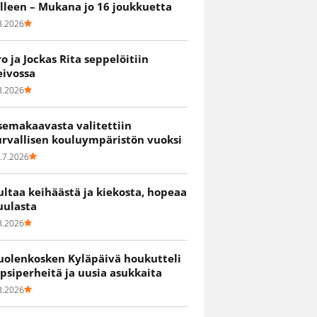
älleen – Mukana jo 16 joukkuetta
8.2026
ro ja Jockas Rita seppelöitiin
eivossa
8.2026
semakaavasta valitettiin
urvallisen kouluympäristön vuoksi
.7.2026
ultaa keihäästä ja kiekosta, hopeaa
uulasta
8.2026
uolenkosken Kyläpäivä houkutteli
apsiperheitä ja uusia asukkaita
8.2026