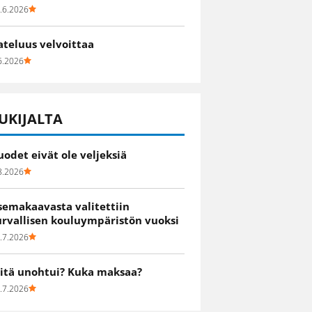
.6.2026
ateluus velvoittaa
6.2026
UKIJALTA
uodet eivät ole veljeksiä
8.2026
semakaavasta valitettiin
urvallisen kouluympäristön vuoksi
.7.2026
itä unohtui? Kuka maksaa?
.7.2026