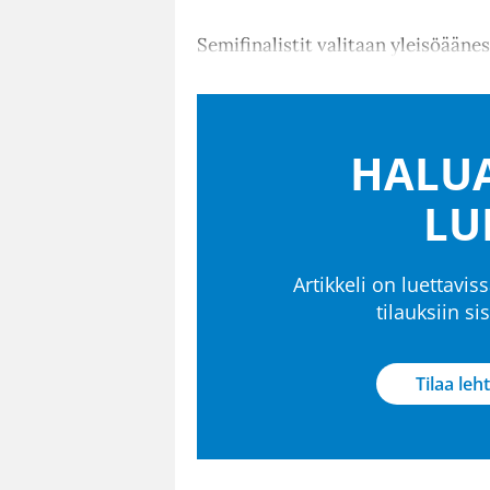
Semifinalistit valitaan yleisöäänes
HALUA
LU
Artikkeli on luettaviss
tilauksiin s
Tilaa leht