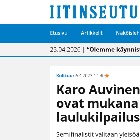
Etusivu
Artikkelit
Näköisleh
01.02.2026
05.02.2026
23.04.2026
| Painon vaihtumise
| Uudistettu kunnan
| “Olemme käynnist
09.05.2026
| "Maalla on totut
Kulttuuri
6.4.2023 14:40
Karo Auvinen
ovat mukana 
laulukilpailu
Semifinalistit valitaan yleisö