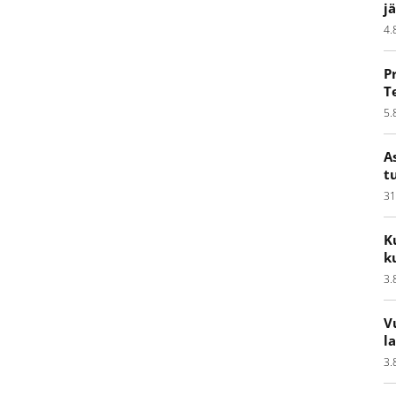
j
4.
P
T
5.
A
t
31
K
k
3.
V
l
3.