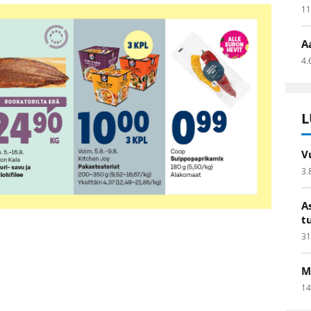
11
A
4.
L
V
3.
A
t
31
M
14