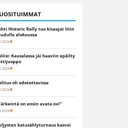
UOSITUIMMAT
ahti Historic Rally tuo kisaajat Iitin
eudulle elokuussa
8.2026
oliisi: Kausalassa jäi haaviin epäilty
attijuoppo
8.2026
alitus oli odotettavissa
8.2026
Tärkeintä on ensin avata ovi"
8.2026
yljysten katusählyturnaus kasvoi