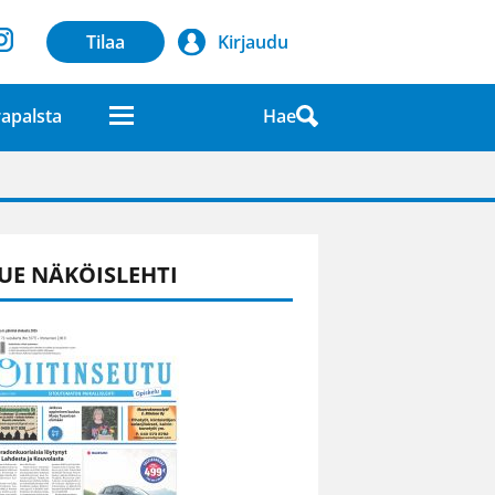
Tilaa
Kirjaudu
Hae
apalsta
laatuna lehdessä
UE NÄKÖISLEHTI