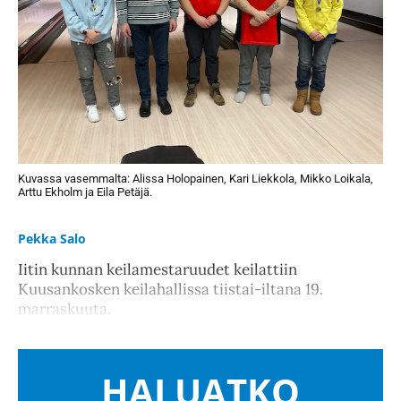
Kuvassa vasemmalta: Alissa Holopainen, Kari Liekkola, Mikko Loikala,
Arttu Ekholm ja Eila Petäjä.
Pekka Salo
Iitin kunnan keilamestaruudet keilattiin
Kuusankosken keilahallissa tiistai-iltana 19.
marraskuuta.
HALUATKO