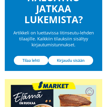
JATKAA
LUKEMISTA?
Artikkeli on luettavissa Iitinseutu-lehden
tilaajille. Kaikkiin tilauksiin sisältyy
kirjautumistunnukset.
Tilaa lehti
Kirjaudu sisään