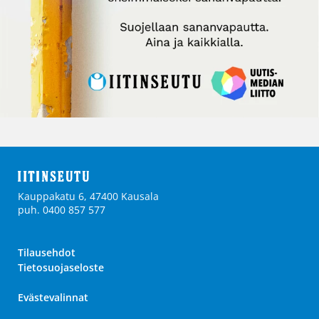
Kauppakatu 6, 47400 Kausala
puh. 0400 857 577
Tilausehdot
Tietosuojaseloste
Evästevalinnat