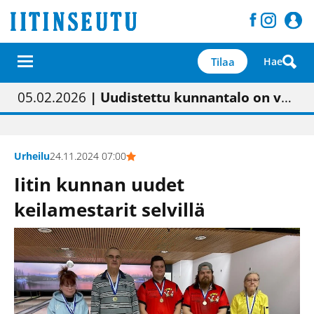
Tilaa
Hae
01.02.2026
05.02.2026
23.04.2026
| Painon vaihtumisen pitäisi näkyä hieman parempana painojäljen laatuna lehdessä
| Uudistettu kunnantalo on valoisa
| “Olemme käynnistämässä uudelleen keskustavisiotyön”
09.05.2026
| "Maalla on totuttu elämään omavaraisemmin kuin kaupungissa"
Urheilu
24.11.2024 07:00
Iitin kunnan uudet
keilamestarit selvillä