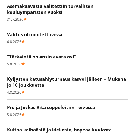
Asemakaavasta valitettiin turvallisen
kouluympäristön vuoksi
31.7.2026
Valitus oli odotettavissa
6.8.2026
"Tärkeintä on ensin avata ovi"
5.8.2026
Kyljysten katusählyturnaus kasvoi jälleen – Mukana
jo 16 joukkuetta
4.8.2026
Pro ja Jockas Rita seppelöitiin Teivossa
5.8.2026
Kultaa keihäästä ja kiekosta, hopeaa kuulasta