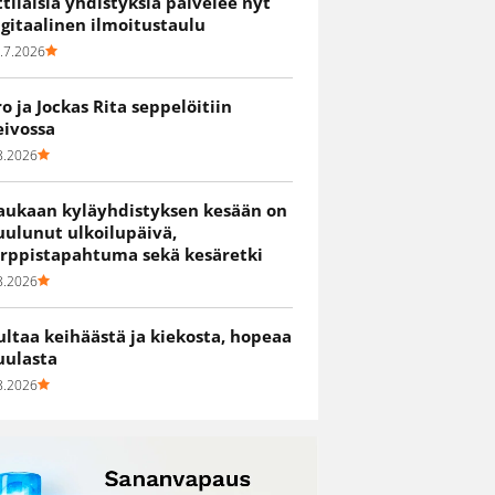
ittiläisiä yhdistyksiä palvelee nyt
igitaalinen ilmoitustaulu
.7.2026
ro ja Jockas Rita seppelöitiin
eivossa
8.2026
aukaan kyläyhdistyksen kesään on
uulunut ulkoilupäivä,
irppistapahtuma sekä kesäretki
8.2026
ultaa keihäästä ja kiekosta, hopeaa
uulasta
8.2026