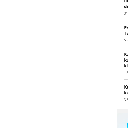
I
d
31
P
T
5.
K
k
k
1.
K
k
3.