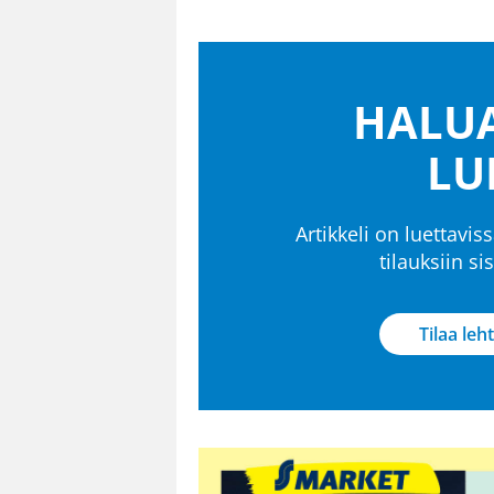
HALUA
LU
Artikkeli on luettaviss
tilauksiin s
Tilaa leht