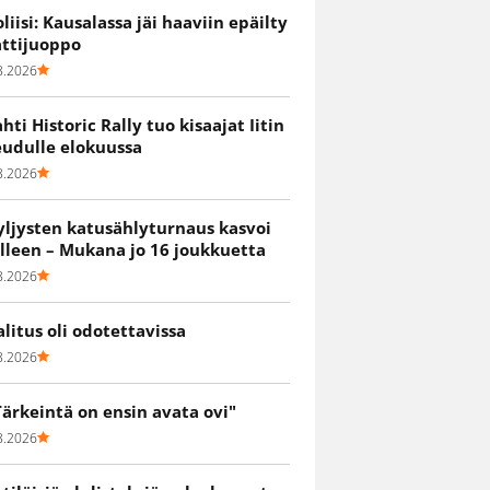
oliisi: Kausalassa jäi haaviin epäilty
attijuoppo
8.2026
ahti Historic Rally tuo kisaajat Iitin
eudulle elokuussa
8.2026
yljysten katusählyturnaus kasvoi
älleen – Mukana jo 16 joukkuetta
8.2026
alitus oli odotettavissa
8.2026
Tärkeintä on ensin avata ovi"
8.2026