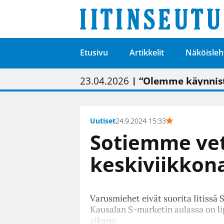
Etusivu
Artikkelit
Näköisleh
01.02.2026
05.02.2026
23.04.2026
| Painon vaihtumise
| Uudistettu kunnan
| “Olemme käynnist
09.05.2026
| "Maalla on totut
Uutiset
24.9.2024 15:33
Sotiemme vet
keskiviikkon
Varusmiehet eivät suorita Iitissä
Kausalan S-marketin aulassa on lip
aikana.