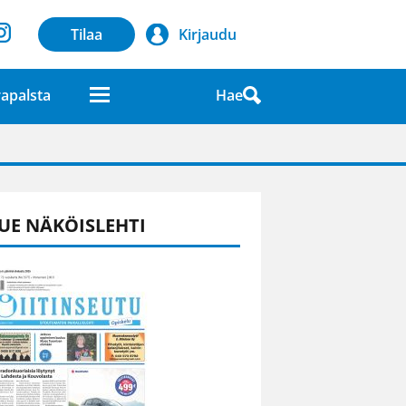
Tilaa
Kirjaudu
Hae
apalsta
laatuna lehdessä
UE NÄKÖISLEHTI