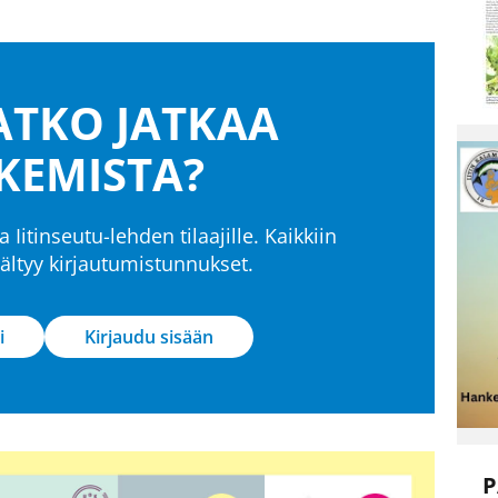
TKO JATKAA
KEMISTA?
a Iitinseutu-lehden tilaajille. Kaikkiin
isältyy kirjautumistunnukset.
i
Kirjaudu sisään
P