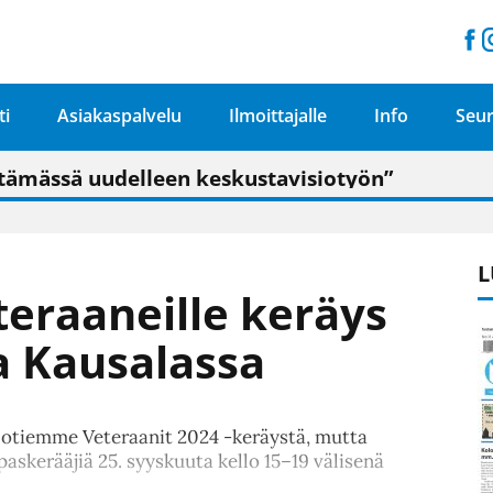
ti
Asiakaspalvelu
Ilmoittajalle
Info
Seur
n pitäisi näkyä hieman parempana painojäljen 
talo on valoisa
ämässä uudelleen keskustavisiotyön”
tu elämään omavaraisemmin kuin kaupungissa"
L
eraaneille keräys
a Kausalassa
 Sotiemme Veteraanit 2024 -keräystä, mutta
askerääjiä 25. syyskuuta kello 15–19 välisenä