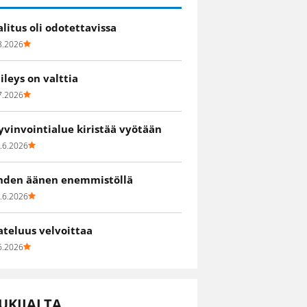
alitus oli odotettavissa
8.2026
iileys on valttia
7.2026
yvinvointialue kiristää vyötään
.6.2026
hden äänen enemmistöllä
.6.2026
ateluus velvoittaa
6.2026
UKIJALTA