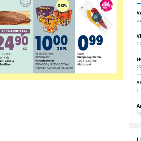
V
6.
V
2.
H
25
Y
11
A
4.
L