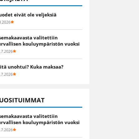
uodet eivät ole veljeksiä
8.2026
semakaavasta valitettiin
urvallisen kouluympäristön vuoksi
.7.2026
itä unohtui? Kuka maksaa?
.7.2026
UOSITUIMMAT
semakaavasta valitettiin
urvallisen kouluympäristön vuoksi
.7.2026