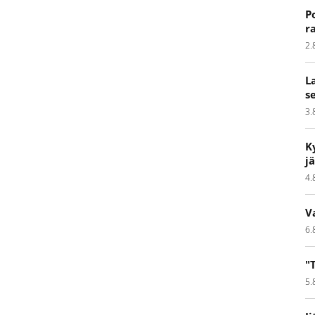
P
r
2.
L
s
3.
K
j
4.
V
6.
"
5.