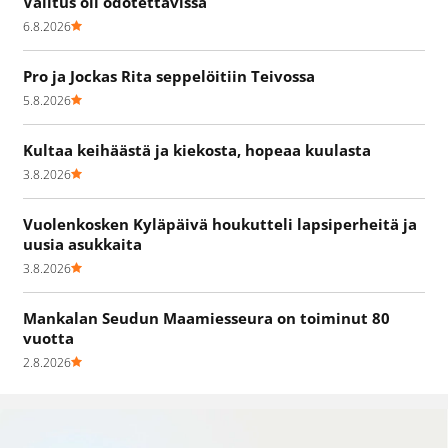
Valitus oli odotettavissa
6.8.2026
Pro ja Jockas Rita seppelöitiin Teivossa
5.8.2026
Kultaa keihäästä ja kiekosta, hopeaa kuulasta
3.8.2026
Vuolenkosken Kyläpäivä houkutteli lapsiperheitä ja
uusia asukkaita
3.8.2026
Mankalan Seudun Maamiesseura on toiminut 80
vuotta
2.8.2026