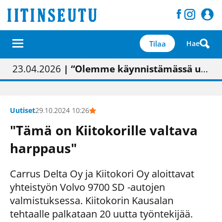
Tilaa
Hae
01.02.2026
05.02.2026
23.04.2026
| Painon vaihtumisen pitäisi näkyä hieman parempana painojäljen laatuna lehdessä
| Uudistettu kunnantalo on valoisa
| “Olemme käynnistämässä uudelleen keskustavisiotyön”
09.05.2026
| "Maalla on totuttu elämään omavaraisemmin kuin kaupungissa"
Uutiset
29.10.2024 10:26
"Tämä on Kiitokorille valtava
harppaus"
Carrus Delta Oy ja Kiitokori Oy aloittavat
yhteistyön Volvo 9700 SD -autojen
valmistuksessa. Kiitokorin Kausalan
tehtaalle palkataan 20 uutta työntekijää.