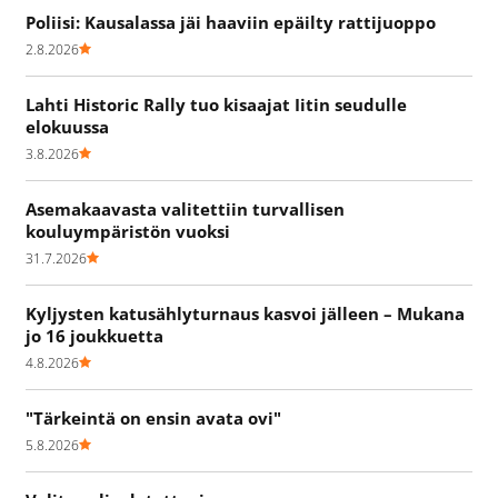
Poliisi: Kausalassa jäi haaviin epäilty rattijuoppo
2.8.2026
Lahti Historic Rally tuo kisaajat Iitin seudulle
elokuussa
3.8.2026
Asemakaavasta valitettiin turvallisen
kouluympäristön vuoksi
31.7.2026
Kyljysten katusählyturnaus kasvoi jälleen – Mukana
jo 16 joukkuetta
4.8.2026
"Tärkeintä on ensin avata ovi"
5.8.2026