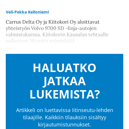
Veli-Pekka Kelloniemi
Carrus Delta Oy ja Kiitokori Oy aloittavat
yhteistyön Volvo 9700 SD -linja-autojen
valmistuksessa. Kiitokorin Kausalan tehtaalle
palkataan 20 uutta työntekijää.
HALUATKO
JATKAA
LUKEMISTA?
Artikkeli on luettavissa Iitinseutu-lehden
tilaajille. Kaikkiin tilauksiin sisältyy
kirjautumistunnukset.