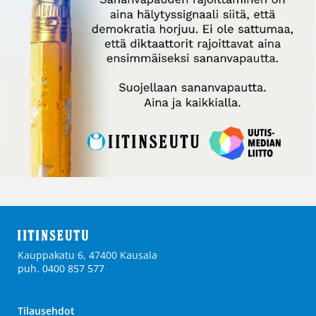
Kauppakatu 6, 47400 Kausala
puh. 0400 857 577
Tilausehdot