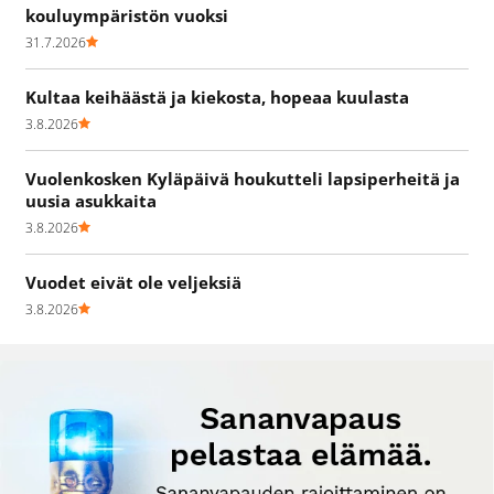
kouluympäristön vuoksi
31.7.2026
Kultaa keihäästä ja kiekosta, hopeaa kuulasta
3.8.2026
Vuolenkosken Kyläpäivä houkutteli lapsiperheitä ja
uusia asukkaita
3.8.2026
Vuodet eivät ole veljeksiä
3.8.2026