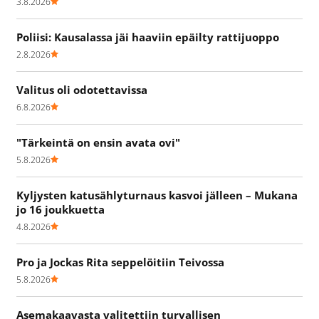
3.8.2026
Poliisi: Kausalassa jäi haaviin epäilty rattijuoppo
2.8.2026
Valitus oli odotettavissa
6.8.2026
"Tärkeintä on ensin avata ovi"
5.8.2026
Kyljysten katusählyturnaus kasvoi jälleen – Mukana
jo 16 joukkuetta
4.8.2026
Pro ja Jockas Rita seppelöitiin Teivossa
5.8.2026
Asemakaavasta valitettiin turvallisen