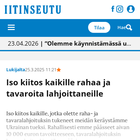
Tilaa
Hae
01.02.2026
05.02.2026
23.04.2026
| Painon vaihtumisen pitäisi näkyä hieman parempana painojäljen laatuna lehdessä
| Uudistettu kunnantalo on valoisa
| “Olemme käynnistämässä uudelleen keskustavisiotyön”
09.05.2026
| "Maalla on totuttu elämään omavaraisemmin kuin kaupungissa"
Lukijalta
25.3.2025 11:21
Iso kiitos kaikille rahaa ja
tavaroita lahjoittaneille
Iso kiitos kaikille, jotka olette raha- ja
tavaralahjoituksin tukeneet meidän keräystämme
Ukrainan tueksi. Rahallisesti emme päässeet aivan
10 000 euron tavoitteeseen, tavaralahjoituksin